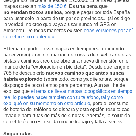
Geográfico Nacional a escala 1:25.000. El tema es que los
mapas cuestan
más de 150 €
.
Es una pena que
no vendan trozos sueltos
, porque pagar por toda España
para usar sólo la parte de un par de provincias... (si os digo
la verdad, no creo que vaya a usar nunca mi GPS en
Albacete). De todas maneras existen
otras versiones por ahí
con el mismo contenido
.
El tema de poder llevar mapas en tiempo real (pudiendo
hacer zoom), con información de curvas de nivel, carreteras,
pistas y caminos creo que abre una nueva dimensión en el
mundo de la "exploración en bicicleta". Desde que tengo el
705 he descubierto
nuevos caminos que antes nunca
habría explorado
(sobre todo, como ya dije antes, porque
dispongo de poco tiempo para perderme). Aun así, he de
explicar que
el tema de llevar mapas topográficos en tiempo
real lo puedes hacer también con tu teléfono, tal y como
expliqué en su momento en este artículo
, pero el consumo
de batería del teléfono se dispara y esta opción resulta casi
inviable para rutas de más de 4 horas. Además, la solución
con el teléfono es friki, da mucho trabajo y falla a veces.
Seguir rutas