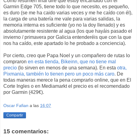
Como resumen final diré que estoy encantado con el
Garmin Edge 705, tiene todo lo que necesito, es pequeño,
es duro (se me ha caido varias veces y me he caído con él),
la carga de una batería me vale para varias salidas, la
memoria interna es suficiente (yo no la doy llenado) y es
absolutamente resistente al agua (los que hayáis pasado el
invierno / primavera por Galicia entenderéis que con la que
nos ha caído, este apartado lo he probado a conciencia).
Por cierto, creo que Papa Noel y un compañero de rutas lo
compraron
en esta tienda, Bikeinn, que no tiene mal
precio
(lo sirven en menos de una semana). En esta
otra,
Pixmania, también lo tienen pero un poco más caro
. De
todas maneras merece la pena comprarlo online, que en El
Corte Ingles o en Mediamarkt el precio es el recomendado
por Garmin (429€).
Oscar Fafian
a las
16:07
Compartir
15 comentarios: