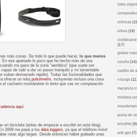
rutas orga
comparativ
crónicas
(1
orbea
(18)
ciclísticame
(17)
grabar ruta
has más cosas. De todo lo que puede hacer,
lo que menos
. En ese apartado lo poco que he hecho más de una
coruña
(14)
cuando me paso de la zona "aeróbica" (que suele ser
apaz de salir a dar un paseo tranquilo y mi lamentable
castillo de
e suban demasiado rápido). Todas las fucionalidades que
a ofrecer un reloj
pulsómetro
, incluyendo incluso una cosa
o burgo
(11
ue el cacharro mostándote lo lento que vas en comparación
mecánica m
miorbea.c
mountempl
cadencia aquí
.
presa de c
bricofriki
(9)
 en bicicleta (antes de empezar a escribir en este blog),
 En 2009 me pasé a los
data loggers
, ya que el teléfono móvil
arte gps
(7)
abar rutas algo largas. Desde entonces habré grabado unas