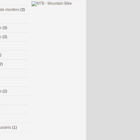
 de monfero
(3)
me
(3)
co
(3)
)
2)
ms
(2)
)
)
 narahío
(1)