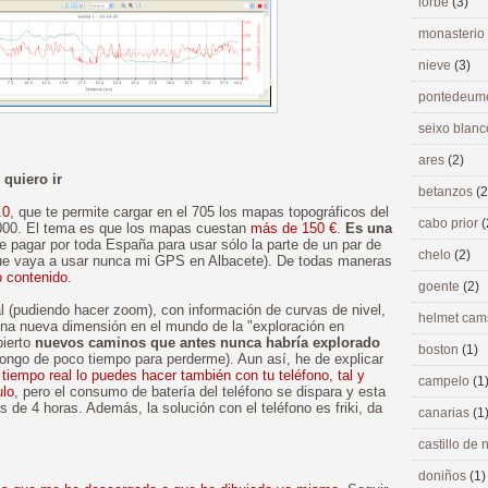
lorbé
(3)
monasterio
nieve
(3)
pontedeu
seixo blan
ares
(2)
quiero ir
betanzos
(2
.0
, que te permite cargar en el 705 los mapas topográficos del
cabo prior
(
5.000. El tema es que los mapas cuestan
más de 150 €
.
Es una
e pagar por toda España para usar sólo la parte de un par de
chelo
(2)
o que vaya a usar nunca mi GPS en Albacete). De todas maneras
o contenido
.
goente
(2)
l (pudiendo hacer zoom), con información de curvas de nivel,
helmet ca
una nueva dimensión en el mundo de la "exploración en
bierto
nuevos caminos que antes nunca habría explorado
boston
(1)
pongo de poco tiempo para perderme). Aun así, he de explicar
tiempo real lo puedes hacer también con tu teléfono, tal y
campelo
(1
ulo
, pero el consumo de batería del teléfono se dispara y esta
s de 4 horas. Además, la solución con el teléfono es friki, da
canarias
(1
castillo de
doniños
(1)