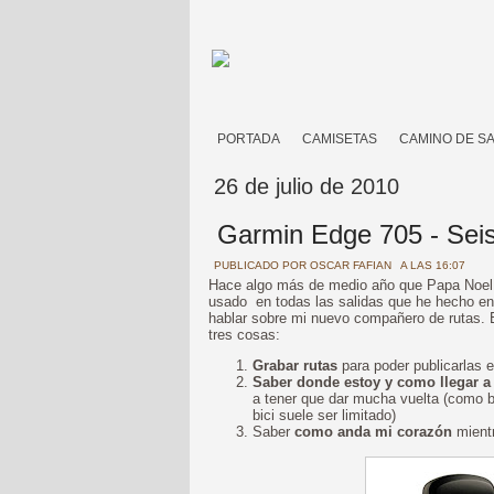
PORTADA
CAMISETAS
CAMINO DE S
26 de julio de 2010
Garmin Edge 705 - Sei
PUBLICADO POR
OSCAR FAFIAN
A LAS 16:07
Hace algo más de medio año que Papa Noel 
usado en todas las salidas que he hecho en 
hablar sobre mi nuevo compañero de rutas. E
tres cosas:
Grabar rutas
para poder publicarlas e
Saber donde estoy y como llegar a
a tener que dar mucha vuelta (como b
bici suele ser limitado)
Saber
como anda mi corazón
mientr