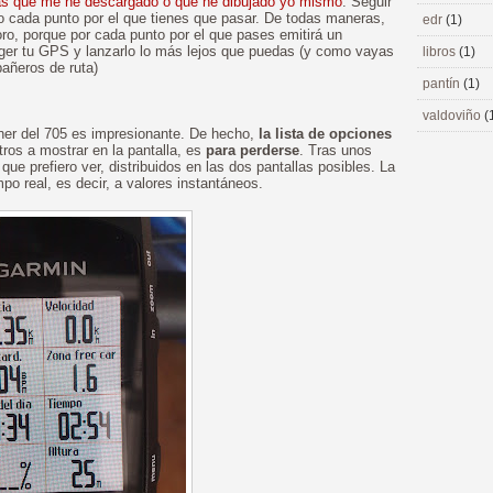
as que me he descargado o que he dibujado yo mismo
. Seguir
do cada punto por el que tienes que pasar. De todas maneras,
edr
(1)
ro, porque por cada punto por el que pases emitirá un
oger tu GPS y lanzarlo lo más lejos que puedas (y como vayas
libros
(1)
añeros de ruta)
pantín
(1)
valdoviño
(
ner del 705 es impresionante. De hecho,
la lista de opciones
ros a mostrar en la pantalla, es
para perderse
. Tras unos
ue prefiero ver, distribuidos en las dos pantallas posibles. La
mpo real, es decir, a valores instantáneos.