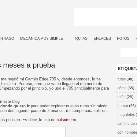
ANTIAGO
MECÁNICA MUY SIMPLE
RUTAS
ENLACES
FOTOS
s meses a prueba
ETIQUET
me regaló mi Garmin Edge 705 y, desde entonces, lo he
rutas
(98)
bicicleta. Por eso, creo que ya ha llegado el momento de
mpezando por el principio, yo uso el 705 principalmente para
cómo
(65)
miño
(29)
n este blog
 donde quiero ir
para poder explorar nuevas rutas sin miedo
humor
(26)
uen dominguero, padre de 2 enanos, mi tiempo para salir en
magalofes
as pedaleo. Es decir, lo uso de
pulsómetro
.
camino de 
con nombre