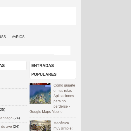
RSS
VARIOS
AS
ENTRADAS
POPULARES
Cómo guiarte
en tus rutas -
Aplicaciones
para no
perderse -
(25)
Google Maps Mobile
santiago
(24)
Mecánica
 de ave
(24)
muy simple: