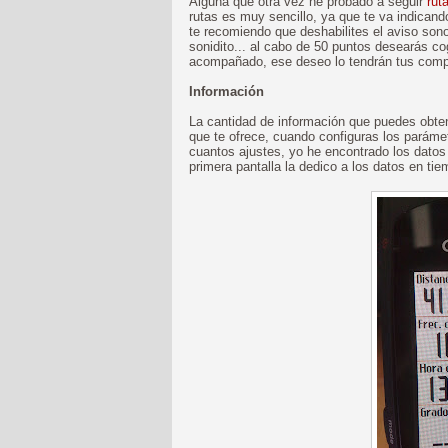
Alguna que otra vez he probado a seguir
rut
rutas es muy sencillo, ya que te va indican
te recomiendo que deshabilites el aviso sono
sonidito... al cabo de 50 puntos desearás c
acompañado, ese deseo lo tendrán tus comp
Información
La cantidad de información que puedes obte
que te ofrece, cuando configuras los parámet
cuantos ajustes, yo he encontrado los datos q
primera pantalla la dedico a los datos en tie