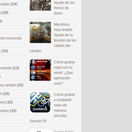
Ajuste de los
nizadas
(24)
frenos de
a
(18)
disco
8)
Mecánica
muy simple:
Ajuste de la
nte incorrecto
tensión de los
cables del
cambio
s
(16)
Cómo grabar
rutas con tu
 andrade
(13)
móvil: ¿Qué
)
aplicación
usar?
uy simple
(10)
om
(10)
Cómo grabar
y compartir
aria
(10)
rutas de
manera
ecebre
(10)
sencilla:
Garmin Fit