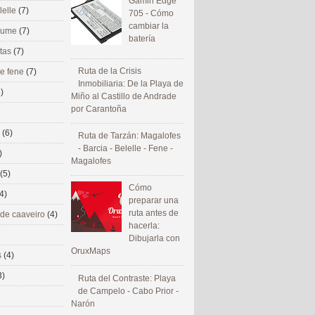
Gamin Edge
lelle
(7)
705 - Cómo
cambiar la
 eume
(7)
batería
utas
(7)
Ruta de la Crisis
de fene
(7)
Inmobiliaria: De la Playa de
)
Miño al Castillo de Andrade
por Carantoña
s
(6)
Ruta de Tarzán: Magalofes
- Barcia - Belelle - Fene -
)
Magalofes
(5)
Cómo
4)
preparar una
ruta antes de
 de caaveiro
(4)
hacerla:
Dibujarla con
OruxMaps
s
(4)
3)
Ruta del Contraste: Playa
de Campelo - Cabo Prior -
Narón