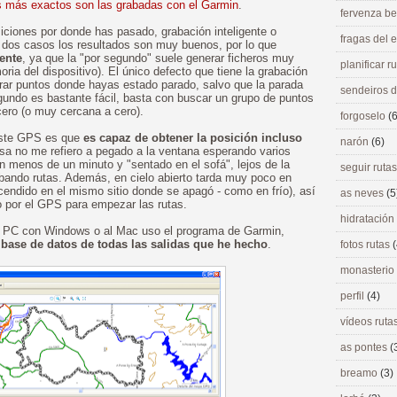
s más exactos son las grabadas con el Garmin
.
fervenza be
iciones por donde has pasado, grabación inteligente o
fragas del
 dos casos los resultados son muy buenos, por lo que
ente
, ya que la "por segundo" suele generar ficheros muy
planificar r
a del dispositivo). El único defecto que tiene la grabación
trar puntos donde hayas estado parado, salvo que la parada
sendeiros 
egundo es bastante fácil, basta con buscar un grupo de puntos
cero (o muy cercana a cero).
forgoselo
(6
este GPS es que
es capaz de obtener la posición incluso
narón
(6)
sa no me refiero a pegado a la ventana esperando varios
n menos de un minuto y "sentado en el sofá", lejos de la
seguir ruta
ando rutas. Además, en cielo abierto tarda muy poco en
ncendido en el mismo sitio donde se apagó - como en frío), así
as neves
(5
o por el GPS para empezar las rutas.
hidratación
mi PC con Windows o al Mac uso el programa de Garmin,
ase de datos de todas las salidas que he hecho
.
fotos rutas
(
monasterio
perfil
(4)
vídeos ruta
as pontes
(
breamo
(3)