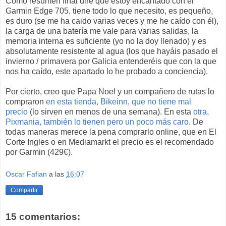
Como resumen final diré que estoy encantado con el
Garmin Edge 705, tiene todo lo que necesito, es pequeño,
es duro (se me ha caido varias veces y me he caído con él),
la carga de una batería me vale para varias salidas, la
memoria interna es suficiente (yo no la doy llenado) y es
absolutamente resistente al agua (los que hayáis pasado el
invierno / primavera por Galicia entenderéis que con la que
nos ha caído, este apartado lo he probado a conciencia).
Por cierto, creo que Papa Noel y un compañero de rutas lo
compraron
en esta tienda, Bikeinn, que no tiene mal
precio
(lo sirven en menos de una semana). En esta
otra,
Pixmania, también lo tienen pero un poco más caro
. De
todas maneras merece la pena comprarlo online, que en El
Corte Ingles o en Mediamarkt el precio es el recomendado
por Garmin (429€).
Oscar Fafian
a las
16:07
Compartir
15 comentarios: