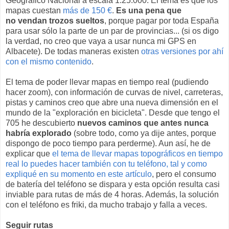
Geográfico Nacional a escala 1:25.000. El tema es que los
mapas cuestan
más de 150 €
.
Es una pena que
no vendan trozos sueltos
, porque pagar por toda España
para usar sólo la parte de un par de provincias... (si os digo
la verdad, no creo que vaya a usar nunca mi GPS en
Albacete). De todas maneras existen
otras versiones por ahí
con el mismo contenido
.
El tema de poder llevar mapas en tiempo real (pudiendo
hacer zoom), con información de curvas de nivel, carreteras,
pistas y caminos creo que abre una nueva dimensión en el
mundo de la "exploración en bicicleta". Desde que tengo el
705 he descubierto
nuevos caminos que antes nunca
habría explorado
(sobre todo, como ya dije antes, porque
dispongo de poco tiempo para perderme). Aun así, he de
explicar que
el tema de llevar mapas topográficos en tiempo
real lo puedes hacer también con tu teléfono, tal y como
expliqué en su momento en este artículo
, pero el consumo
de batería del teléfono se dispara y esta opción resulta casi
inviable para rutas de más de 4 horas. Además, la solución
con el teléfono es friki, da mucho trabajo y falla a veces.
Seguir rutas