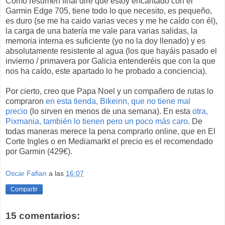
Como resumen final diré que estoy encantado con el
Garmin Edge 705, tiene todo lo que necesito, es pequeño,
es duro (se me ha caido varias veces y me he caído con él),
la carga de una batería me vale para varias salidas, la
memoria interna es suficiente (yo no la doy llenado) y es
absolutamente resistente al agua (los que hayáis pasado el
invierno / primavera por Galicia entenderéis que con la que
nos ha caído, este apartado lo he probado a conciencia).
Por cierto, creo que Papa Noel y un compañero de rutas lo
compraron
en esta tienda, Bikeinn, que no tiene mal
precio
(lo sirven en menos de una semana). En esta
otra,
Pixmania, también lo tienen pero un poco más caro
. De
todas maneras merece la pena comprarlo online, que en El
Corte Ingles o en Mediamarkt el precio es el recomendado
por Garmin (429€).
Oscar Fafian
a las
16:07
Compartir
15 comentarios: