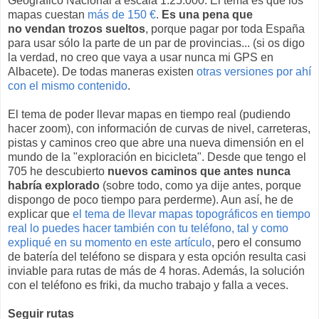
Geográfico Nacional a escala 1:25.000. El tema es que los
mapas cuestan
más de 150 €
.
Es una pena que
no vendan trozos sueltos
, porque pagar por toda España
para usar sólo la parte de un par de provincias... (si os digo
la verdad, no creo que vaya a usar nunca mi GPS en
Albacete). De todas maneras existen
otras versiones por ahí
con el mismo contenido
.
El tema de poder llevar mapas en tiempo real (pudiendo
hacer zoom), con información de curvas de nivel, carreteras,
pistas y caminos creo que abre una nueva dimensión en el
mundo de la "exploración en bicicleta". Desde que tengo el
705 he descubierto
nuevos caminos que antes nunca
habría explorado
(sobre todo, como ya dije antes, porque
dispongo de poco tiempo para perderme). Aun así, he de
explicar que
el tema de llevar mapas topográficos en tiempo
real lo puedes hacer también con tu teléfono, tal y como
expliqué en su momento en este artículo
, pero el consumo
de batería del teléfono se dispara y esta opción resulta casi
inviable para rutas de más de 4 horas. Además, la solución
con el teléfono es friki, da mucho trabajo y falla a veces.
Seguir rutas