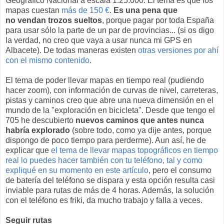
Geográfico Nacional a escala 1:25.000. El tema es que los
mapas cuestan
más de 150 €
.
Es una pena que
no vendan trozos sueltos
, porque pagar por toda España
para usar sólo la parte de un par de provincias... (si os digo
la verdad, no creo que vaya a usar nunca mi GPS en
Albacete). De todas maneras existen
otras versiones por ahí
con el mismo contenido
.
El tema de poder llevar mapas en tiempo real (pudiendo
hacer zoom), con información de curvas de nivel, carreteras,
pistas y caminos creo que abre una nueva dimensión en el
mundo de la "exploración en bicicleta". Desde que tengo el
705 he descubierto
nuevos caminos que antes nunca
habría explorado
(sobre todo, como ya dije antes, porque
dispongo de poco tiempo para perderme). Aun así, he de
explicar que
el tema de llevar mapas topográficos en tiempo
real lo puedes hacer también con tu teléfono, tal y como
expliqué en su momento en este artículo
, pero el consumo
de batería del teléfono se dispara y esta opción resulta casi
inviable para rutas de más de 4 horas. Además, la solución
con el teléfono es friki, da mucho trabajo y falla a veces.
Seguir rutas