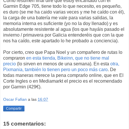
Como resumen final diré que estoy encantado con el
Garmin Edge 705, tiene todo lo que necesito, es pequeño,
es duro (se me ha caido varias veces y me he caído con él),
la carga de una batería me vale para varias salidas, la
memoria interna es suficiente (yo no la doy llenado) y es
absolutamente resistente al agua (los que hayáis pasado el
invierno / primavera por Galicia entenderéis que con la que
nos ha caído, este apartado lo he probado a conciencia).
Por cierto, creo que Papa Noel y un compañero de rutas lo
compraron
en esta tienda, Bikeinn, que no tiene mal
precio
(lo sirven en menos de una semana). En esta
otra,
Pixmania, también lo tienen pero un poco más caro
. De
todas maneras merece la pena comprarlo online, que en El
Corte Ingles o en Mediamarkt el precio es el recomendado
por Garmin (429€).
Oscar Fafian
a las
16:07
Compartir
15 comentarios: