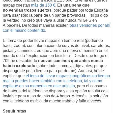
Geográfico Nacional a escala 1:25.000. El tema es que los
mapas cuestan
más de 150 €
.
Es una pena que
no vendan trozos sueltos
, porque pagar por toda España
para usar sólo la parte de un par de provincias... (si os digo
la verdad, no creo que vaya a usar nunca mi GPS en
Albacete). De todas maneras existen
otras versiones por ahí
con el mismo contenido
.
El tema de poder llevar mapas en tiempo real (pudiendo
hacer zoom), con información de curvas de nivel, carreteras,
pistas y caminos creo que abre una nueva dimensión en el
mundo de la "exploración en bicicleta". Desde que tengo el
705 he descubierto
nuevos caminos que antes nunca
habría explorado
(sobre todo, como ya dije antes, porque
dispongo de poco tiempo para perderme). Aun así, he de
explicar que
el tema de llevar mapas topográficos en tiempo
real lo puedes hacer también con tu teléfono, tal y como
expliqué en su momento en este artículo
, pero el consumo
de batería del teléfono se dispara y esta opción resulta casi
inviable para rutas de más de 4 horas. Además, la solución
con el teléfono es friki, da mucho trabajo y falla a veces.
Seguir rutas