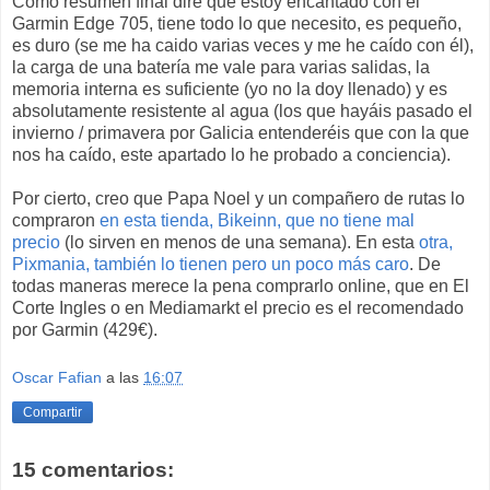
Como resumen final diré que estoy encantado con el
Garmin Edge 705, tiene todo lo que necesito, es pequeño,
es duro (se me ha caido varias veces y me he caído con él),
la carga de una batería me vale para varias salidas, la
memoria interna es suficiente (yo no la doy llenado) y es
absolutamente resistente al agua (los que hayáis pasado el
invierno / primavera por Galicia entenderéis que con la que
nos ha caído, este apartado lo he probado a conciencia).
Por cierto, creo que Papa Noel y un compañero de rutas lo
compraron
en esta tienda, Bikeinn, que no tiene mal
precio
(lo sirven en menos de una semana). En esta
otra,
Pixmania, también lo tienen pero un poco más caro
. De
todas maneras merece la pena comprarlo online, que en El
Corte Ingles o en Mediamarkt el precio es el recomendado
por Garmin (429€).
Oscar Fafian
a las
16:07
Compartir
15 comentarios: