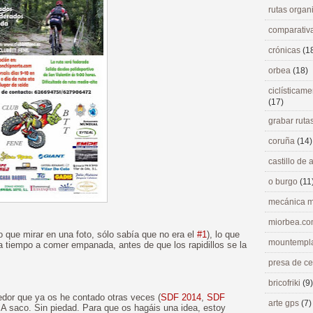
rutas orga
comparativ
crónicas
(1
orbea
(18)
ciclísticame
(17)
grabar ruta
coruña
(14)
castillo de
o burgo
(11
mecánica m
miorbea.c
o que mirar en una foto, sólo sabía que no era el
#1
), lo que
mountempl
r a tiempo a comer empanada, antes de que los rapidillos se la
presa de c
bricofriki
(9)
edor que ya os he contado otras veces (
SDF 2014
,
SDF
arte gps
(7)
. A saco. Sin piedad. Para que os hagáis una idea, estoy