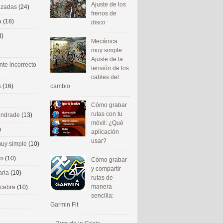
Ajuste de los
nizadas
(24)
frenos de
a
(18)
disco
8)
Mecánica
muy simple:
Ajuste de la
nte incorrecto
tensión de los
cables del
cambio
s
(16)
Cómo grabar
rutas con tu
 andrade
(13)
móvil: ¿Qué
)
aplicación
usar?
uy simple
(10)
om
(10)
Cómo grabar
y compartir
aria
(10)
rutas de
manera
ecebre
(10)
sencilla:
Garmin Fit