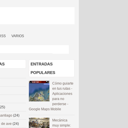
RSS
VARIOS
AS
ENTRADAS
POPULARES
Cómo guiarte
en tus rutas -
Aplicaciones
para no
perderse -
(25)
Google Maps Mobile
santiago
(24)
Mecánica
 de ave
(24)
muy simple: