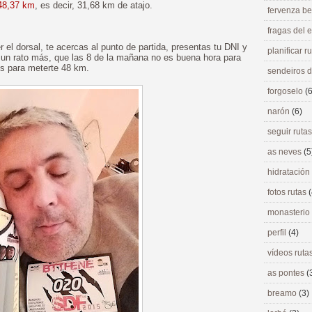
 48,37 km
, es decir, 31,68 km de atajo.
fervenza be
fragas del
r el dorsal, te acercas al punto de partida, presentas tu DNI y
planificar r
 un rato más, que las 8 de la mañana no es buena hora para
os para meterte 48 km.
sendeiros 
forgoselo
(6
narón
(6)
seguir ruta
as neves
(5
hidratación
fotos rutas
(
monasterio
perfil
(4)
vídeos ruta
as pontes
(
breamo
(3)