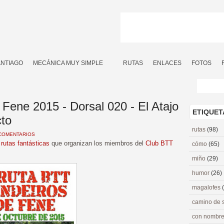
ANTIAGO
MECÁNICA MUY SIMPLE
RUTAS
ENLACES
FOTOS
Fene 2015 - Dorsal 020 - El Atajo
ETIQUET
cto
rutas
(98)
COMENTARIOS
s
rutas fantásticas
que organizan los miembros del
Club BTT
cómo
(65)
miño
(29)
humor
(26)
magalofes
camino de 
con nombre