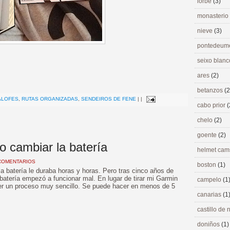
lorbé
(3)
monasterio
nieve
(3)
pontedeu
seixo blan
ares
(2)
>
betanzos
(2
ALOFES
,
RUTAS ORGANIZADAS
,
SENDEIROS DE FENE
|
|
cabo prior
(
chelo
(2)
goente
(2)
 cambiar la batería
helmet ca
COMENTARIOS
boston
(1)
a batería le duraba horas y horas. Pero tras cinco años de
atería empezó a funcionar mal. En lugar de tirar mi Garmin
campelo
(1
 ser un proceso muy sencillo. Se puede hacer en menos de 5
canarias
(1
castillo de
doniños
(1)