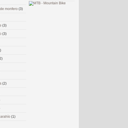
 de monfero
(3)
me
(3)
co
(3)
)
2)
ms
(2)
)
)
 narahío
(1)