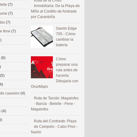
Ruta de la Crisis
lelle
(7)
Inmobiliaria: De la Playa de
Miño al Castillo de Andrade
 eume
(7)
por Carantoña
utas
(7)
Gamin Edge
de fene
(7)
705 - Cómo
cambiar la
)
batería
s
(6)
Cómo
preparar una
)
ruta antes de
(5)
hacerla:
Dibujarla con
4)
OruxMaps
 de caaveiro
(4)
Ruta de Tarzán: Magalofes
- Barcia - Belelle - Fene -
Magalofes
s
(4)
3)
Ruta del Contraste: Playa
de Campelo - Cabo Prior -
Narón