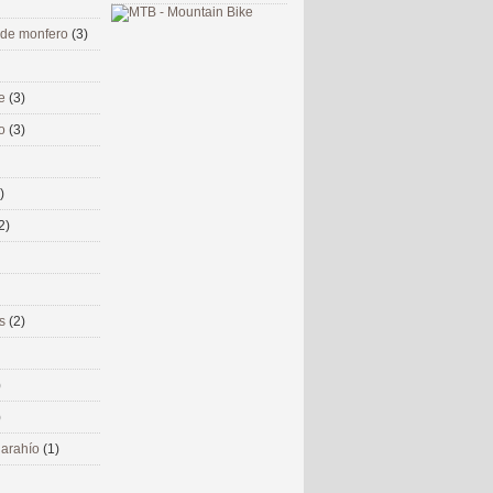
 de monfero
(3)
me
(3)
co
(3)
)
2)
ms
(2)
)
)
 narahío
(1)