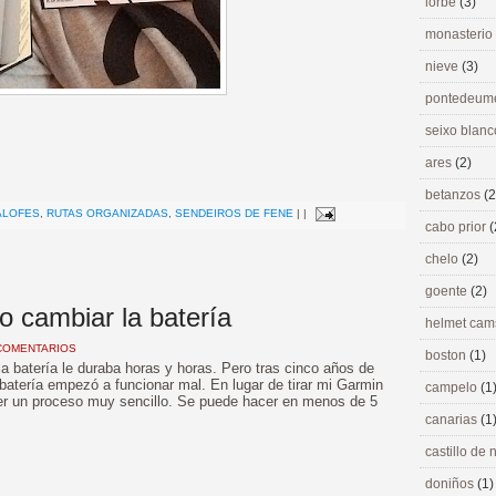
lorbé
(3)
monasterio
nieve
(3)
pontedeu
seixo blan
ares
(2)
>
betanzos
(2
ALOFES
,
RUTAS ORGANIZADAS
,
SENDEIROS DE FENE
|
|
cabo prior
(
chelo
(2)
goente
(2)
 cambiar la batería
helmet ca
COMENTARIOS
boston
(1)
a batería le duraba horas y horas. Pero tras cinco años de
atería empezó a funcionar mal. En lugar de tirar mi Garmin
campelo
(1
 ser un proceso muy sencillo. Se puede hacer en menos de 5
canarias
(1
castillo de
doniños
(1)