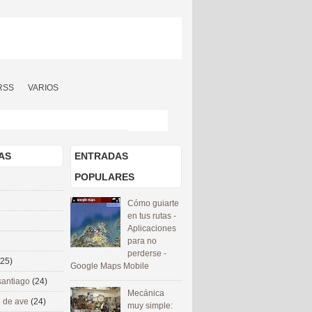
RSS
VARIOS
AS
ENTRADAS
POPULARES
Cómo guiarte
en tus rutas -
Aplicaciones
para no
perderse -
(25)
Google Maps Mobile
santiago
(24)
Mecánica
 de ave
(24)
muy simple: