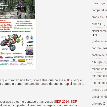
rutas orga
comparativ
crónicas
(1
orbea
(18)
ciclísticame
(17)
grabar ruta
coruña
(14)
castillo de
o burgo
(11
mecánica m
miorbea.c
o que mirar en una foto, sólo sabía que no era el
#1
), lo que
mountempl
r a tiempo a comer empanada, antes de que los rapidillos se la
presa de c
bricofriki
(9)
edor que ya os he contado otras veces (
SDF 2014
,
SDF
arte gps
(7)
. A saco. Sin piedad. Para que os hagáis una idea, estoy