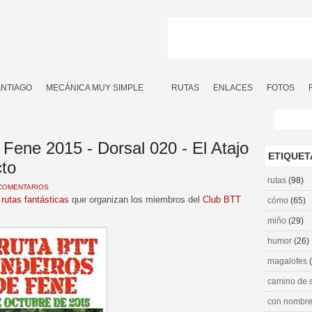
ANTIAGO
MECÁNICA MUY SIMPLE
RUTAS
ENLACES
FOTOS
Fene 2015 - Dorsal 020 - El Atajo
ETIQUET
cto
rutas
(98)
COMENTARIOS
s
rutas fantásticas
que organizan los miembros del
Club BTT
cómo
(65)
miño
(29)
humor
(26)
magalofes
camino de 
con nombre