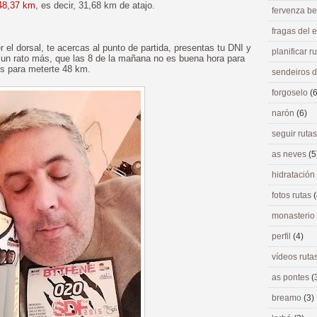
 48,37 km
, es decir, 31,68 km de atajo.
fervenza be
fragas del
r el dorsal, te acercas al punto de partida, presentas tu DNI y
planificar r
 un rato más, que las 8 de la mañana no es buena hora para
os para meterte 48 km.
sendeiros 
forgoselo
(6
narón
(6)
seguir ruta
as neves
(5
hidratación
fotos rutas
(
monasterio
perfil
(4)
vídeos ruta
as pontes
(
breamo
(3)