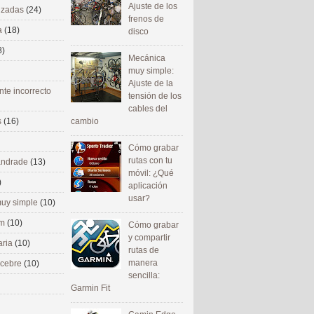
Ajuste de los
nizadas
(24)
frenos de
a
(18)
disco
8)
Mecánica
muy simple:
Ajuste de la
nte incorrecto
tensión de los
cables del
cambio
s
(16)
Cómo grabar
rutas con tu
 andrade
(13)
móvil: ¿Qué
)
aplicación
usar?
uy simple
(10)
om
(10)
Cómo grabar
y compartir
aria
(10)
rutas de
manera
ecebre
(10)
sencilla:
Garmin Fit