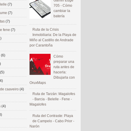
Gamin Edge
lelle
(7)
705 - Cómo
cambiar la
 eume
(7)
batería
utas
(7)
Ruta de la Crisis
de fene
(7)
Inmobiliaria: De la Playa de
)
Miño al Castillo de Andrade
por Carantoña
s
(6)
Cómo
preparar una
)
ruta antes de
(5)
hacerla:
Dibujarla con
4)
OruxMaps
 de caaveiro
(4)
Ruta de Tarzán: Magalofes
- Barcia - Belelle - Fene -
Magalofes
s
(4)
3)
Ruta del Contraste: Playa
de Campelo - Cabo Prior -
Narón