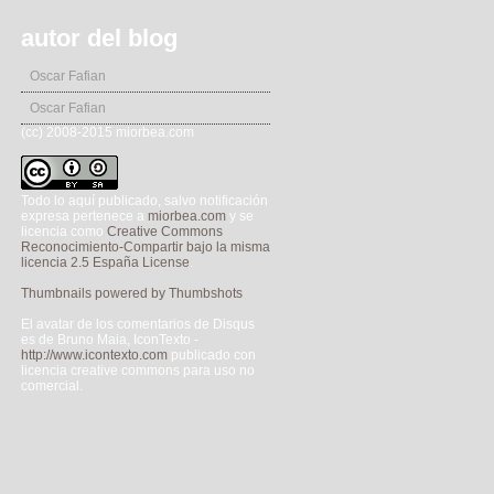
autor del blog
Oscar Fafian
Oscar Fafian
(cc) 2008-2015 miorbea.com
Todo lo aquí publicado, salvo notificación
expresa pertenece a
miorbea.com
y se
licencia como
Creative Commons
Reconocimiento-Compartir bajo la misma
licencia 2.5 España License
.
Thumbnails powered by Thumbshots
El avatar de los comentarios de Disqus
es de Bruno Maia, IconTexto -
http://www.icontexto.com
publicado con
licencia creative commons para uso no
comercial.