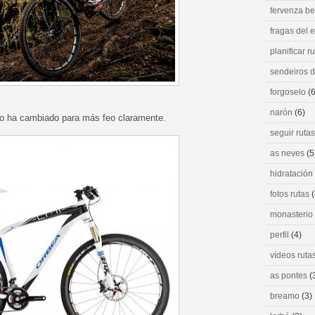
fervenza be
fragas del
planificar r
sendeiros 
forgoselo
(6
narón
(6)
io ha cambiado para más feo claramente.
seguir ruta
as neves
(5
hidratación
fotos rutas
(
monasterio
perfil
(4)
vídeos ruta
as pontes
(
breamo
(3)