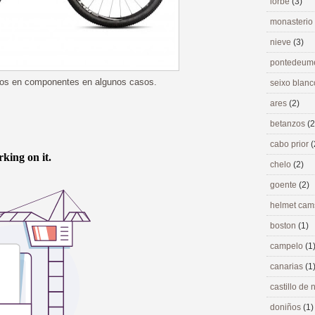
lorbé
(3)
monasterio
nieve
(3)
pontedeu
bios en componentes en algunos casos.
seixo blan
ares
(2)
betanzos
(2
cabo prior
(
chelo
(2)
goente
(2)
helmet ca
boston
(1)
campelo
(1
canarias
(1
castillo de
doniños
(1)