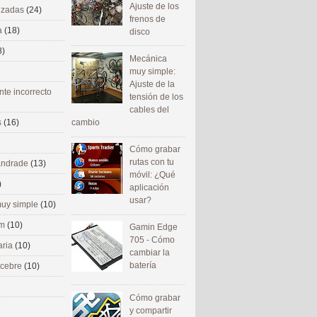
Ajuste de los
nizadas
(24)
frenos de
a
(18)
disco
8)
Mecánica
muy simple:
Ajuste de la
nte incorrecto
tensión de los
cables del
cambio
s
(16)
Cómo grabar
rutas con tu
 andrade
(13)
móvil: ¿Qué
)
aplicación
usar?
uy simple
(10)
om
(10)
Gamin Edge
705 - Cómo
aria
(10)
cambiar la
batería
ecebre
(10)
Cómo grabar
y compartir