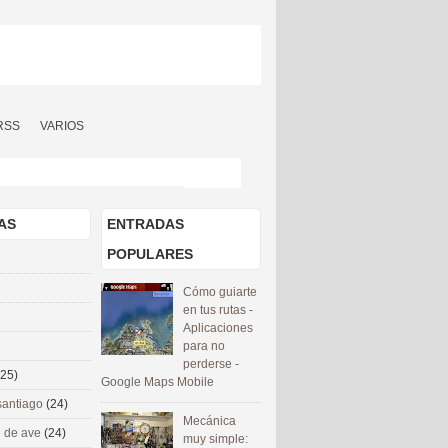
RSS
VARIOS
AS
ENTRADAS
POPULARES
Cómo guiarte
en tus rutas -
Aplicaciones
para no
perderse -
(25)
Google Maps Mobile
santiago
(24)
Mecánica
 de ave
(24)
muy simple: