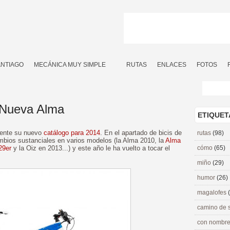
ANTIAGO
MECÁNICA MUY SIMPLE
RUTAS
ENLACES
FOTOS
 Nueva Alma
ETIQUET
mente su nuevo
catálogo para 2014
. En el apartado de bicis de
rutas
(98)
mbios sustanciales en varios modelos (la Alma 2010, la
Alma
29er
y la Oiz en 2013...) y este año le ha vuelto a tocar el
cómo
(65)
miño
(29)
humor
(26)
magalofes
camino de 
con nombre