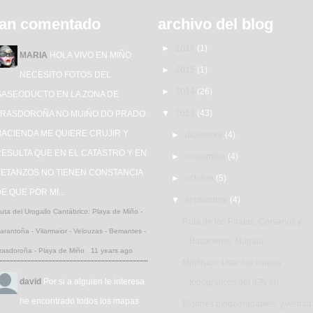
an comentado
archivo del blog
►
2016
(1)
MARIA
HOLA VIVO EN MIÑO
►
2015
(1)
NECESITO FOTOS DEL
►
2014
(26)
GASEODUCTO EN LA ZONA DE
▼
2013
(43)
TRASDOROÑA NO MUIÑO DO PRADO.
HACIENDA ME QUIERE CRUJIR Y
►
diciembre
(4)
ESULTA QUE EN EL CATASTRO Y EN
►
noviembre
(4)
BETANZOS NO TIENEN CONSTANCIA
►
octubre
(5)
E QUE POR MI...
▼
septiembre
(4)
uta del Urogallo Cantábrico: Playa de Miño -
Ruta de los Piratas, Corsarios y
arantoña - Vilarmaior - Velouzas - Bemantes -
Bucaneros: Magalo...
rasdoroña - Playa de Miño
·
11 years ago
Minitruco: Usar los mapas
david
Por si a alguien le interesa
topográficos del IGN en ...
he encontrado todos los mapas
Bidones biodegradables: ¿verdad