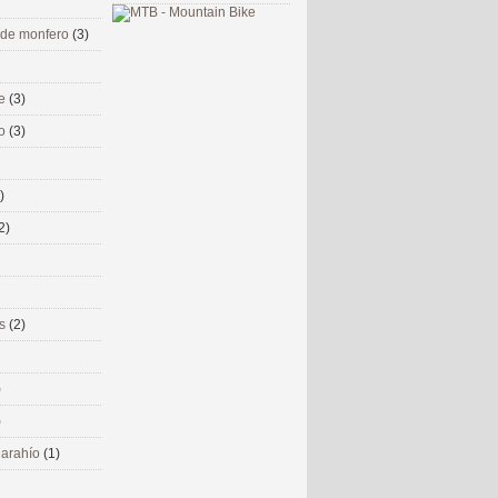
 de monfero
(3)
me
(3)
co
(3)
)
2)
ms
(2)
)
)
 narahío
(1)