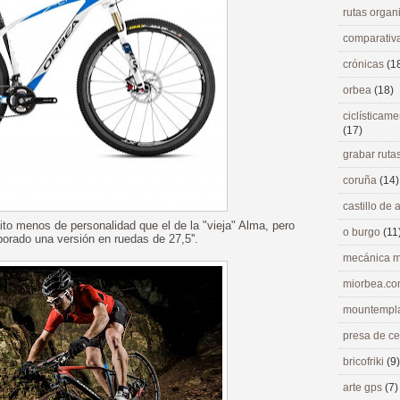
rutas orga
comparativ
crónicas
(1
orbea
(18)
ciclísticame
(17)
grabar ruta
coruña
(14)
castillo de
ito menos de personalidad que el de la "vieja" Alma, pero
o burgo
(11
orado una versión en ruedas de 27,5''.
mecánica m
miorbea.c
mountempl
presa de c
bricofriki
(9)
arte gps
(7)