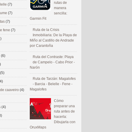
rutas de
lelle
(7)
manera
 eume
(7)
sencilla:
Garmin Fit
utas
(7)
Ruta de la Crisis
de fene
(7)
Inmobiliaria: De la Playa de
)
Miño al Castillo de Andrade
por Carantoña
s
(6)
Ruta del Contraste: Playa
de Campelo - Cabo Prior -
)
Narón
(5)
Ruta de Tarzán: Magalofes
4)
- Barcia - Belelle - Fene -
Magalofes
 de caaveiro
(4)
Cómo
preparar una
s
(4)
ruta antes de
3)
hacerla:
Dibujarla con
OruxMaps