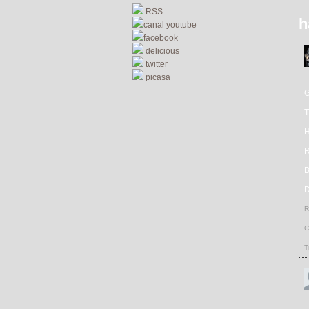
RSS
h
canal youtube
facebook
delicious
twitter
picasa
R
D
R
C
T