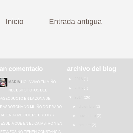
Inicio
Entrada antigua
an comentado
archivo del blog
►
2016
(1)
MARIA
HOLA VIVO EN MIÑO
►
2015
(1)
NECESITO FOTOS DEL
▼
2014
(26)
GASEODUCTO EN LA ZONA DE
►
diciembre
(2)
TRASDOROÑA NO MUIÑO DO PRADO.
HACIENDA ME QUIERE CRUJIR Y
►
noviembre
(2)
ESULTA QUE EN EL CATASTRO Y EN
►
octubre
(2)
BETANZOS NO TIENEN CONSTANCIA