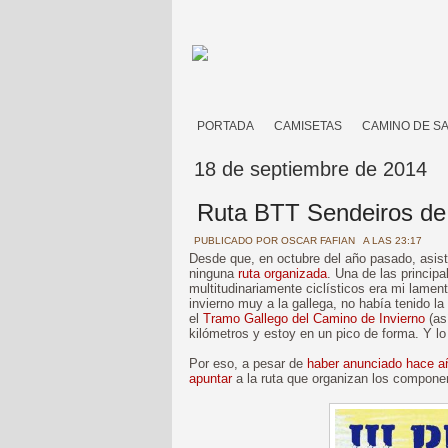
PORTADA
CAMISETAS
CAMINO DE S
18 de septiembre de 2014
Ruta BTT Sendeiros de 
PUBLICADO POR
OSCAR FAFIAN
A LAS 23:17
Desde que, en octubre del año pasado, asist
ninguna
ruta organizada
. Una de las princip
multitudinariamente ciclísticos era mi lamen
invierno muy a la gallega, no había tenido la
el
Tramo Gallego del Camino de Invierno
(as
kilómetros y estoy en un pico de forma. Y l
Por eso, a pesar de
haber anunciado hace año
apuntar
a la ruta que organizan los compone