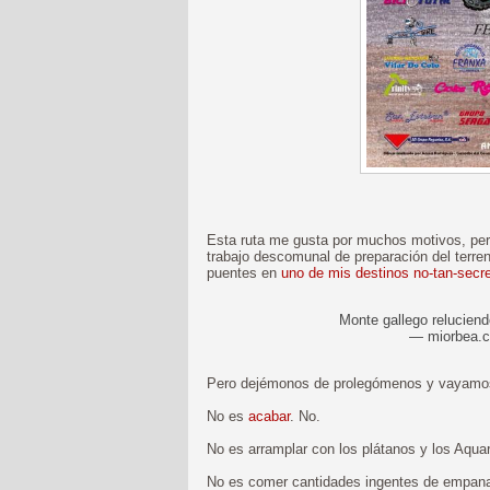
Esta ruta me gusta por muchos motivos, pero
trabajo descomunal de preparación del ter
puentes en
uno de mis destinos no-tan-secr
Monte gallego reluciendo
— miorbea.
Pero dejémonos de prolegómenos y vayamos a
No es
acabar
. No.
No es arramplar con los plátanos y los Aquar
No es comer cantidades ingentes de empanada 