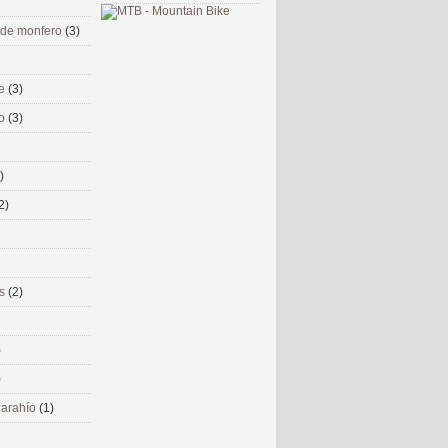
 de monfero
(3)
me
(3)
co
(3)
)
2)
ms
(2)
)
)
 narahío
(1)