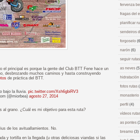
fervenza be
fragas del
planificar r
sendeiros 
forgoselo
(6
narón
(6)
seguir ruta
as neves
(5
 el principal es porque la gente del Club BTT Fene hace un
reno, desbrozando muchos caminos y hasta construyendo
hidratación
etos
de práctica del BTT.
fotos rutas
(
 bajo la lluvia.
pic.twitter.com/Xsh6gbiRV3
monasterio
com (@miorbea)
agosto 27, 2014
perfil
(4)
l grano. ¿Cuál es mi objetivo para esta ruta?
vídeos ruta
as pontes
(
ius de los avituallamientos. No.
breamo
(3)
y tortilla en la llegada (u otras deliciosas viandas si las