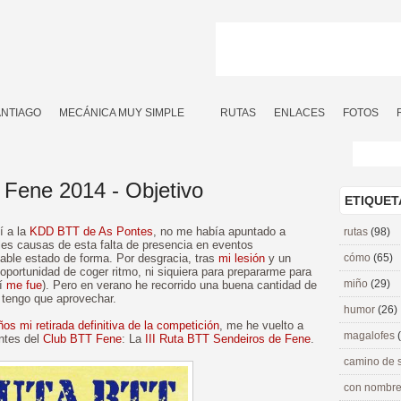
ANTIAGO
MECÁNICA MUY SIMPLE
RUTAS
ENLACES
FOTOS
Fene 2014 - Objetivo
ETIQUET
í a la
KDD BTT de As Pontes
, no me había apuntado a
rutas
(98)
ales causas de esta falta de presencia en eventos
table estado de forma. Por desgracia, tras
mi lesión
y un
cómo
(65)
 oportunidad de coger ritmo, ni siquiera para prepararme para
miño
(29)
í
me fue
). Pero en verano he recorrido una buena cantidad de
o tengo que aprovechar.
humor
(26)
s mi retirada definitiva de la competición
, me he vuelto a
magalofes
ntes del
Club BTT Fene
: La
III Ruta BTT Sendeiros de Fene
.
camino de 
con nombre