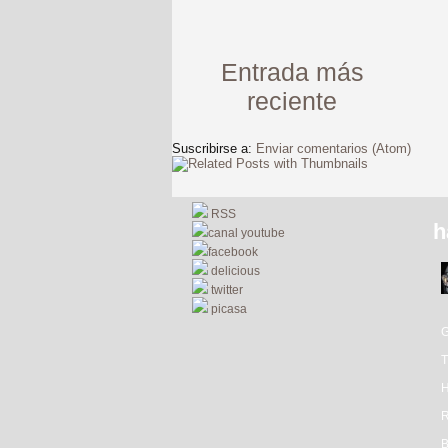
Entrada más
reciente
Suscribirse a:
Enviar comentarios (Atom)
RSS
h
canal youtube
facebook
delicious
twitter
picasa
R