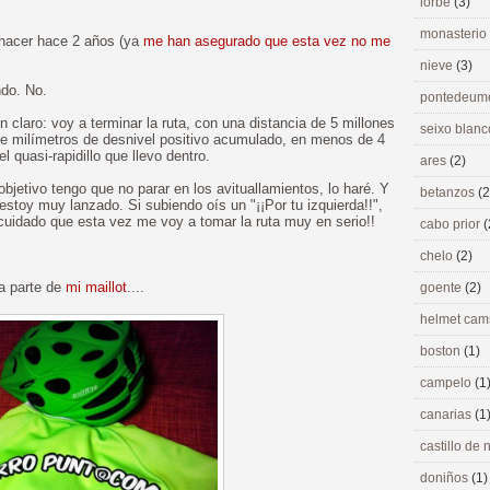
lorbé
(3)
monasterio
hacer hace 2 años (ya
me han asegurado que esta vez no me
nieve
(3)
ndo. No.
pontedeu
 claro: voy a terminar la ruta, con una distancia de 5 millones
seixo blan
e milímetros de desnivel positivo acumulado, en menos de 4
el quasi-rapidillo que llevo dentro.
ares
(2)
bjetivo tengo que no parar en los avituallamientos, lo haré. Y
betanzos
(2
stoy muy lanzado. Si subiendo oís un "¡¡Por tu izquierda!!",
cuidado que esta vez me voy a tomar la ruta muy en serio!!
cabo prior
(
chelo
(2)
a parte de
mi maillot
....
goente
(2)
helmet ca
boston
(1)
campelo
(1
canarias
(1
castillo de
doniños
(1)