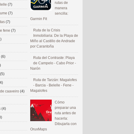
rutas de
lelle
(7)
manera
 eume
(7)
sencilla:
Garmin Fit
utas
(7)
Ruta de la Crisis
de fene
(7)
Inmobiliaria: De la Playa de
)
Miño al Castillo de Andrade
por Carantoña
s
(6)
Ruta del Contraste: Playa
de Campelo - Cabo Prior -
)
Narón
(5)
Ruta de Tarzán: Magalofes
4)
- Barcia - Belelle - Fene -
Magalofes
 de caaveiro
(4)
Cómo
preparar una
s
(4)
ruta antes de
3)
hacerla:
Dibujarla con
OruxMaps