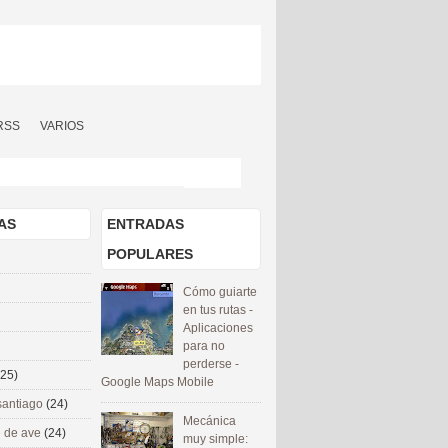
RSS
VARIOS
AS
ENTRADAS
POPULARES
Cómo guiarte
en tus rutas -
Aplicaciones
para no
perderse -
(25)
Google Maps Mobile
santiago
(24)
Mecánica
 de ave
(24)
muy simple: