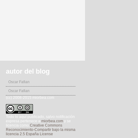
autor del blog
Oscar Fafian
Oscar Fafian
(cc) 2008-2015 miorbea.com
Todo lo aquí publicado, salvo notificación
expresa pertenece a
miorbea.com
y se
licencia como
Creative Commons
Reconocimiento-Compartir bajo la misma
licencia 2.5 España License
.