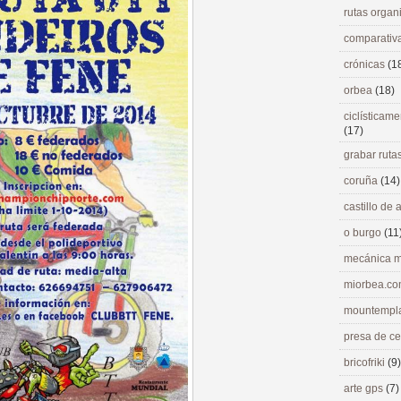
rutas orga
comparativ
crónicas
(1
orbea
(18)
ciclísticame
(17)
grabar ruta
coruña
(14)
castillo de
o burgo
(11
mecánica m
miorbea.c
mountempl
presa de c
bricofriki
(9)
arte gps
(7)