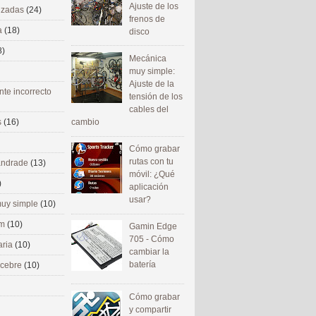
Ajuste de los
nizadas
(24)
frenos de
a
(18)
disco
8)
Mecánica
muy simple:
Ajuste de la
nte incorrecto
tensión de los
cables del
cambio
s
(16)
Cómo grabar
rutas con tu
 andrade
(13)
móvil: ¿Qué
)
aplicación
usar?
uy simple
(10)
om
(10)
Gamin Edge
705 - Cómo
aria
(10)
cambiar la
batería
ecebre
(10)
Cómo grabar
y compartir