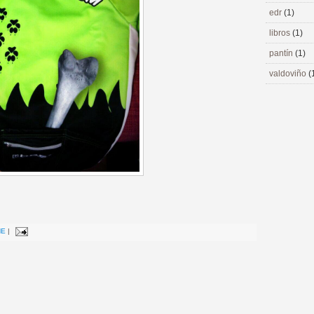
edr
(1)
libros
(1)
pantín
(1)
valdoviño
(
NE
|