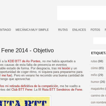
ANTIAGO
MECÁNICA MUY SIMPLE
RUTAS
ENLACES
FOTOS
Fene 2014 - Objetivo
ETIQUET
í a la
KDD BTT de As Pontes
, no me había apuntado a
rutas
(98)
ales causas de esta falta de presencia en eventos
table estado de forma. Por desgracia, tras
mi lesión
y un
cómo
(65)
 oportunidad de coger ritmo, ni siquiera para prepararme para
miño
(29)
í
me fue
). Pero en verano he recorrido una buena cantidad de
o tengo que aprovechar.
humor
(26)
s mi retirada definitiva de la competición
, me he vuelto a
magalofes
ntes del
Club BTT Fene
: La
III Ruta BTT Sendeiros de Fene
.
camino de 
con nombre