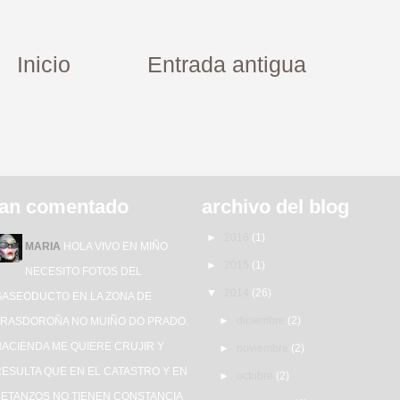
Inicio
Entrada antigua
an comentado
archivo del blog
►
2016
(1)
MARIA
HOLA VIVO EN MIÑO
►
2015
(1)
NECESITO FOTOS DEL
▼
2014
(26)
GASEODUCTO EN LA ZONA DE
►
diciembre
(2)
TRASDOROÑA NO MUIÑO DO PRADO.
HACIENDA ME QUIERE CRUJIR Y
►
noviembre
(2)
ESULTA QUE EN EL CATASTRO Y EN
►
octubre
(2)
BETANZOS NO TIENEN CONSTANCIA