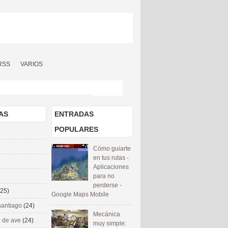
RSS
VARIOS
AS
ENTRADAS
POPULARES
Cómo guiarte
en tus rutas -
Aplicaciones
para no
perderse -
(25)
Google Maps Mobile
santiago
(24)
Mecánica
 de ave
(24)
muy simple: