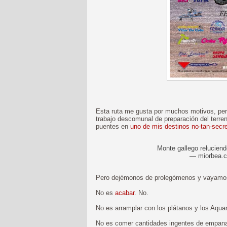
Esta ruta me gusta por muchos motivos, pero
trabajo descomunal de preparación del ter
puentes en
uno de mis destinos no-tan-secr
Monte gallego reluciendo
— miorbea.
Pero dejémonos de prolegómenos y vayamos a
No es
acabar
. No.
No es arramplar con los plátanos y los Aquar
No es comer cantidades ingentes de empanada 