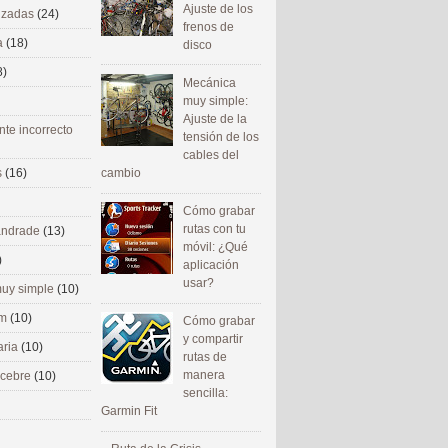
Ajuste de los
nizadas
(24)
frenos de
a
(18)
disco
8)
Mecánica
muy simple:
Ajuste de la
nte incorrecto
tensión de los
cables del
cambio
s
(16)
Cómo grabar
rutas con tu
 andrade
(13)
móvil: ¿Qué
)
aplicación
usar?
uy simple
(10)
om
(10)
Cómo grabar
y compartir
aria
(10)
rutas de
manera
ecebre
(10)
sencilla:
Garmin Fit