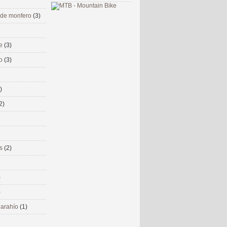
 de monfero
(3)
me
(3)
co
(3)
)
2)
ms
(2)
)
)
 narahío
(1)