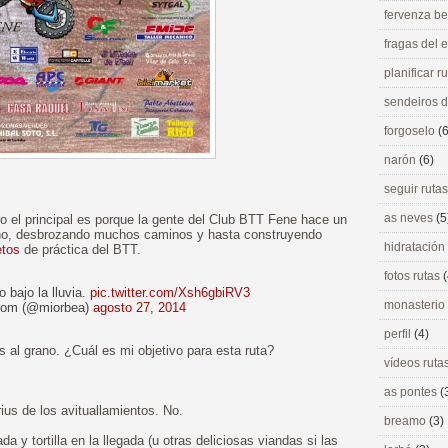
fervenza be
fragas del
planificar r
sendeiros 
forgoselo
(6
narón
(6)
seguir ruta
as neves
(5
 el principal es porque la gente del Club BTT Fene hace un
reno, desbrozando muchos caminos y hasta construyendo
hidratación
etos
de práctica del BTT.
fotos rutas
(
 bajo la lluvia.
pic.twitter.com/Xsh6gbiRV3
monasterio
com (@miorbea)
agosto 27, 2014
perfil
(4)
l grano. ¿Cuál es mi objetivo para esta ruta?
vídeos ruta
as pontes
(
ius de los avituallamientos. No.
breamo
(3)
y tortilla en la llegada (u otras deliciosas viandas si las