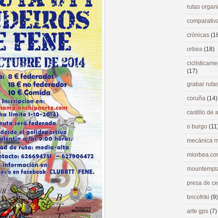
rutas orga
comparativ
crónicas
(1
orbea
(18)
ciclísticame
(17)
grabar ruta
coruña
(14)
castillo de
o burgo
(11
mecánica m
miorbea.c
mountempl
presa de c
bricofriki
(9)
arte gps
(7)