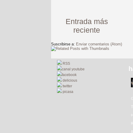
Entrada más
reciente
Suscribirse a:
Enviar comentarios (Atom)
RSS
h
canal youtube
facebook
delicious
twitter
picasa
R