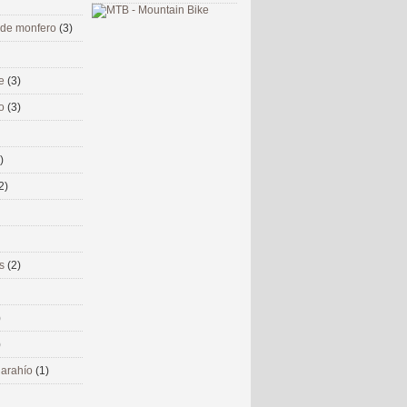
 de monfero
(3)
me
(3)
co
(3)
)
2)
ms
(2)
)
)
 narahío
(1)