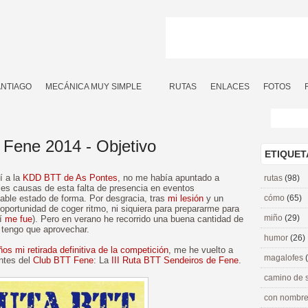
ANTIAGO
MECÁNICA MUY SIMPLE
RUTAS
ENLACES
FOTOS
Fene 2014 - Objetivo
ETIQUET
í a la
KDD BTT de As Pontes
, no me había apuntado a
rutas
(98)
ales causas de esta falta de presencia en eventos
table estado de forma. Por desgracia, tras
mi lesión
y un
cómo
(65)
 oportunidad de coger ritmo, ni siquiera para prepararme para
miño
(29)
í
me fue
). Pero en verano he recorrido una buena cantidad de
o tengo que aprovechar.
humor
(26)
s mi retirada definitiva de la competición
, me he vuelto a
magalofes
ntes del
Club BTT Fene
: La
III Ruta BTT Sendeiros de Fene
.
camino de 
con nombre