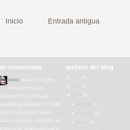
Inicio
Entrada antigua
an comentado
archivo del blog
►
2016
(1)
MARIA
HOLA VIVO EN MIÑO
►
2015
(1)
NECESITO FOTOS DEL
▼
2014
(26)
GASEODUCTO EN LA ZONA DE
►
diciembre
(2)
TRASDOROÑA NO MUIÑO DO PRADO.
HACIENDA ME QUIERE CRUJIR Y
►
noviembre
(2)
ESULTA QUE EN EL CATASTRO Y EN
►
octubre
(2)
BETANZOS NO TIENEN CONSTANCIA