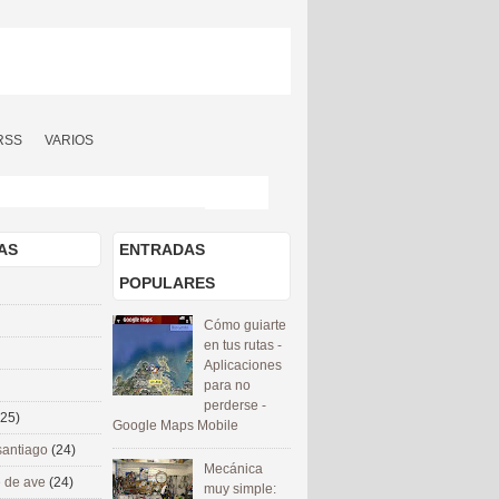
RSS
VARIOS
AS
ENTRADAS
POPULARES
Cómo guiarte
en tus rutas -
Aplicaciones
para no
perderse -
(25)
Google Maps Mobile
santiago
(24)
Mecánica
 de ave
(24)
muy simple: