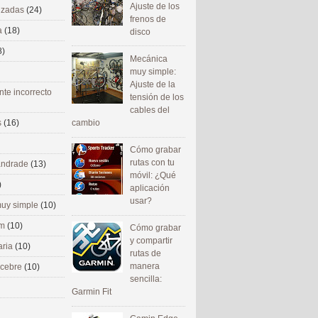
Ajuste de los
nizadas
(24)
frenos de
a
(18)
disco
8)
Mecánica
muy simple:
Ajuste de la
nte incorrecto
tensión de los
cables del
cambio
s
(16)
Cómo grabar
rutas con tu
 andrade
(13)
móvil: ¿Qué
)
aplicación
usar?
uy simple
(10)
om
(10)
Cómo grabar
y compartir
aria
(10)
rutas de
manera
ecebre
(10)
sencilla:
Garmin Fit