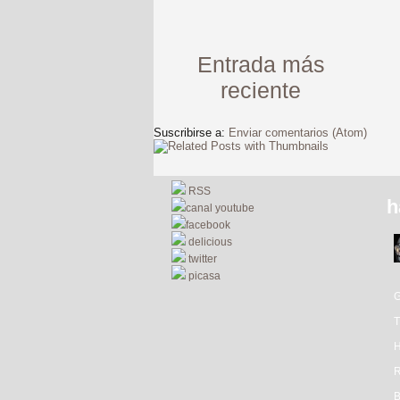
Entrada más
reciente
Suscribirse a:
Enviar comentarios (Atom)
RSS
h
canal youtube
facebook
delicious
twitter
picasa
R