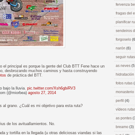
fervenza be
fragas del
planificar r
sendeiros 
forgoselo
(6
narón
(6)
seguir ruta
as neves
(5
 el principal es porque la gente del Club BTT Fene hace un
reno, desbrozando muchos caminos y hasta construyendo
hidratación
etos
de práctica del BTT.
fotos rutas
(
 bajo la lluvia.
pic.twitter.com/Xsh6gbiRV3
monasterio
com (@miorbea)
agosto 27, 2014
perfil
(4)
l grano. ¿Cuál es mi objetivo para esta ruta?
vídeos ruta
as pontes
(
ius de los avituallamientos. No.
breamo
(3)
y tortilla en la llegada (u otras deliciosas viandas si las