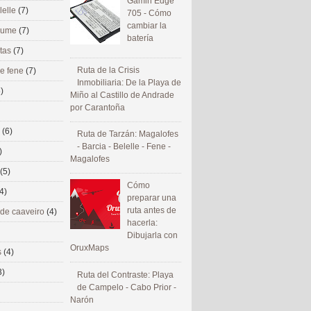
Gamin Edge
lelle
(7)
705 - Cómo
cambiar la
 eume
(7)
batería
utas
(7)
Ruta de la Crisis
de fene
(7)
Inmobiliaria: De la Playa de
)
Miño al Castillo de Andrade
por Carantoña
s
(6)
Ruta de Tarzán: Magalofes
- Barcia - Belelle - Fene -
)
Magalofes
(5)
Cómo
4)
preparar una
ruta antes de
 de caaveiro
(4)
hacerla:
Dibujarla con
OruxMaps
s
(4)
3)
Ruta del Contraste: Playa
de Campelo - Cabo Prior -
Narón