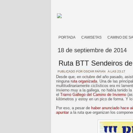
PORTADA
CAMISETAS
CAMINO DE S
18 de septiembre de 2014
Ruta BTT Sendeiros de 
PUBLICADO POR
OSCAR FAFIAN
A LAS 23:17
Desde que, en octubre del año pasado, asist
ninguna
ruta organizada
. Una de las princip
multitudinariamente ciclísticos era mi lamen
invierno muy a la gallega, no había tenido la
el
Tramo Gallego del Camino de Invierno
(as
kilómetros y estoy en un pico de forma. Y l
Por eso, a pesar de
haber anunciado hace año
apuntar
a la ruta que organizan los compone