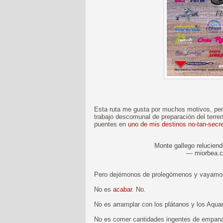
Esta ruta me gusta por muchos motivos, pero
trabajo descomunal de preparación del ter
puentes en
uno de mis destinos no-tan-secr
Monte gallego reluciendo
— miorbea.
Pero dejémonos de prolegómenos y vayamos a
No es
acabar
. No.
No es arramplar con los plátanos y los Aquar
No es comer cantidades ingentes de empanada 