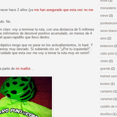
lorbé
(3)
monasterio
hacer hace 2 años (ya
me han asegurado que esta vez no me
nieve
(3)
ndo. No.
pontedeu
 claro: voy a terminar la ruta, con una distancia de 5 millones
seixo blan
e milímetros de desnivel positivo acumulado, en menos de 4
el quasi-rapidillo que llevo dentro.
ares
(2)
bjetivo tengo que no parar en los avituallamientos, lo haré. Y
betanzos
(2
stoy muy lanzado. Si subiendo oís un "¡¡Por tu izquierda!!",
cuidado que esta vez me voy a tomar la ruta muy en serio!!
cabo prior
(
chelo
(2)
a parte de
mi maillot
....
goente
(2)
helmet ca
boston
(1)
campelo
(1
canarias
(1
castillo de
doniños
(1)