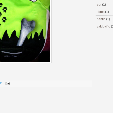
edr
(1)
libros
(1)
pantín
(1)
valdoviño
(
NE
|