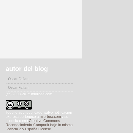
autor del blog
Oscar Fafian
Oscar Fafian
(cc) 2008-2015 miorbea.com
Todo lo aquí publicado, salvo notificación
expresa pertenece a
miorbea.com
y se
licencia como
Creative Commons
Reconocimiento-Compartir bajo la misma
licencia 2.5 España License
.