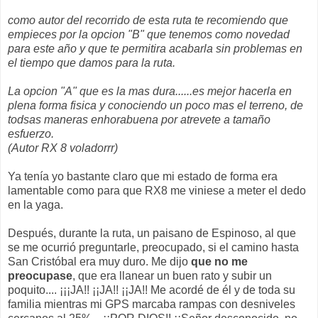
como autor del recorrido de esta ruta te recomiendo que
empieces por la opcion "B" que tenemos como novedad
para este año y que te permitira acabarla sin problemas en
el tiempo que damos para la ruta.
La opcion "A" que es la mas dura......es mejor hacerla en
plena forma fisica y conociendo un poco mas el terreno, de
todsas maneras enhorabuena por atrevete a tamaño
esfuerzo.
(Autor RX 8 voladorrr)
Ya tenía yo bastante claro que mi estado de forma era
lamentable como para que RX8 me viniese a meter el dedo
en la yaga.
Después, durante la ruta, un paisano de Espinoso, al que
se me ocurrió preguntarle, preocupado, si el camino hasta
San Cristóbal era muy duro. Me dijo
que no me
preocupase
, que era llanear un buen rato y subir un
poquito.... ¡¡¡JA!! ¡¡JA!! ¡¡JA!! Me acordé de él y de toda su
familia mientras mi GPS marcaba rampas con desniveles