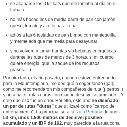
se acabaron los 3 kit kats que me tomaba al día en el
trabajo
no más bocadillos de media barra de pan con jamón,
queso, tomate y aceite para cenar
adiós a las 6 tostadas de pan bimbo con mantequilla
y mermelada que me metía para desayunar
y no volveré a tomar barritas y/o bebidas energéticas
durante las rutas de menos de 3 horas, si mi cuerpo
quiere energía, que la saque de los recursos
grasos... ;)
Por otro lado, el año pasado, cuando estuve entrenando
para la Mountemplaria, me dediqué a coger fondo (¡ja!),
como me recomendaron mis compañeros de ruta (¡¡perros!!)
y no a hacer rutas duras con mucho desnivel acumulado... Y
creo que eso fue un error. Por ello, este año
he diseñado
un par de rutas "duras"
que utilizaré como "campo de
entrenamiento". La principal será
la Ruta Perruna
de unos
53 km, unos 1.900 metros de desnivel positivo
acumulado y un IBP de 162
, muy parecida a la ruta corta