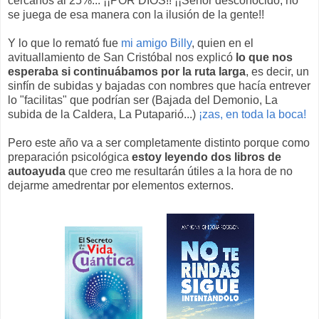
cercanos al 25%... ¡¡POR DIOS!! ¡¡Señor desconocido, no
se juega de esa manera con la ilusión de la gente!!
Y lo que lo remató fue
mi amigo Billy
, quien en el
avituallamiento de San Cristóbal nos explicó
lo que nos
esperaba si continuábamos por la ruta larga
, es decir, un
sinfín de subidas y bajadas con nombres que hacía entrever
lo "facilitas" que podrían ser (Bajada del Demonio, La
subida de la Caldera, La Putaparió...)
¡zas, en toda la boca!
Pero este año va a ser completamente distinto porque como
preparación psicológica
estoy leyendo dos libros de
autoayuda
que creo me resultarán útiles a la hora de no
dejarme amedrentar por elementos externos.