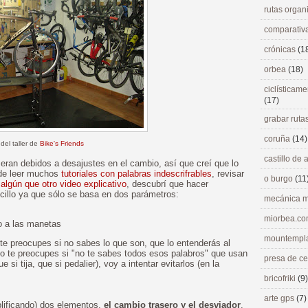
rutas orga
comparativ
crónicas
(1
orbea
(18)
ciclísticame
(17)
grabar ruta
coruña
(14)
 del taller de
Bike's Friends
castillo de
eran debidos a desajustes en el cambio, así que creí que lo
 de leer muchos
tutoriales con palabras indescrifrables
, revisar
o burgo
(11
r
algún que otro video explicativo
, descubrí que hacer
cillo ya que sólo se basa en dos parámetros:
mecánica m
miorbea.c
io a las manetas
mountempl
 te preocupes si no sabes lo que son, que lo entenderás al
oco te preocupes si "no te sabes todos esos palabros" que usan
presa de c
e si tija, que si pedalier), voy a intentar evitarlos (en la
bricofriki
(9)
arte gps
(7)
plificando) dos elementos,
el cambio trasero y el desviador
.