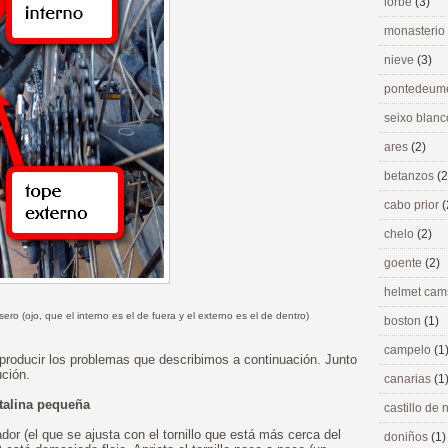
lorbé
(3)
monasterio
nieve
(3)
pontedeu
seixo blan
ares
(2)
betanzos
(2
cabo prior
(
chelo
(2)
goente
(2)
helmet ca
asero (ojo, que el interno es el de fuera y el externo es el de dentro)
boston
(1)
campelo
(1
producir los problemas que describimos a continuación. Junto
ción.
canarias
(1
talina pequeña
castillo de
dor (el que se ajusta con el tornillo que está más cerca del
doniños
(1)