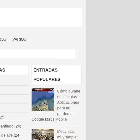
RSS
VARIOS
AS
ENTRADAS
POPULARES
Cómo guiarte
en tus rutas -
Aplicaciones
para no
perderse -
(25)
Google Maps Mobile
santiago
(24)
Mecánica
 de ave
(24)
muy simple: