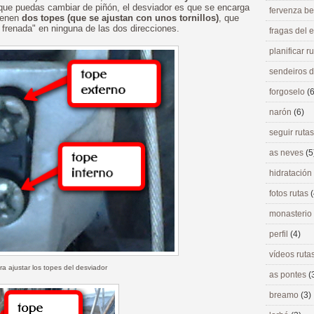
 que puedas cambiar de piñón, el desviador es que se encarga
fervenza be
tienen
dos topes (que se ajustan con unos tornillos)
, que
frenada" en ninguna de las dos direcciones.
fragas del
planificar r
sendeiros 
forgoselo
(6
narón
(6)
seguir ruta
as neves
(5
hidratación
fotos rutas
(
monasterio
perfil
(4)
vídeos ruta
ara ajustar los topes del desviador
as pontes
(
breamo
(3)