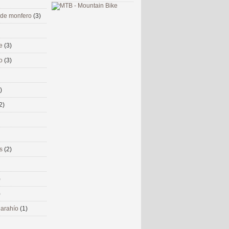
 de monfero
(3)
me
(3)
co
(3)
)
2)
ms
(2)
)
)
 narahío
(1)