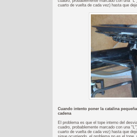
cuadro, probablemente marcado con una "L") e
cuarto de vuelta de cada vez) hasta que deje
Cuando intento poner la catalina pequeñ
cadena
El problema es que el tope interno del desvia
cuadro, probablemente marcado con una "L") 
cuarto de vuelta de cada vez) hasta que deje
sigue ocurriendo, el problema no es el tope, 