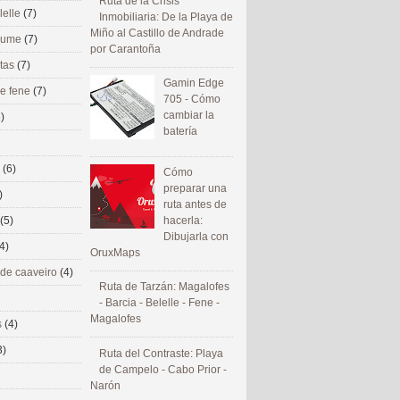
Ruta de la Crisis
lelle
(7)
Inmobiliaria: De la Playa de
Miño al Castillo de Andrade
 eume
(7)
por Carantoña
utas
(7)
Gamin Edge
de fene
(7)
705 - Cómo
cambiar la
)
batería
s
(6)
Cómo
preparar una
)
ruta antes de
(5)
hacerla:
Dibujarla con
4)
OruxMaps
 de caaveiro
(4)
Ruta de Tarzán: Magalofes
- Barcia - Belelle - Fene -
Magalofes
s
(4)
3)
Ruta del Contraste: Playa
de Campelo - Cabo Prior -
Narón