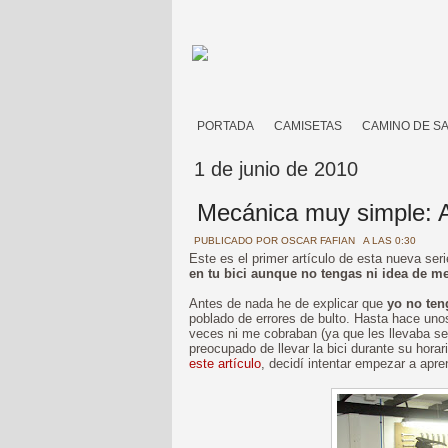
PORTADA
CAMISETAS
CAMINO DE S
1 de junio de 2010
Mecánica muy simple: A
PUBLICADO POR
OSCAR FAFIAN
A LAS 0:30
Este es el primer artículo de esta nueva ser
en tu bici aunque no tengas ni idea de m
Antes de nada he de explicar que
yo no ten
poblado de errores de bulto. Hasta hace unos
veces ni me cobraban (ya que les llevaba se
preocupado de llevar la bici durante su hora
este artículo
, decidí intentar empezar a apr