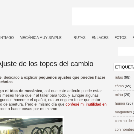
ANTIAGO
MECÁNICA MUY SIMPLE
RUTAS
ENLACES
FOTOS
juste de los topes del cambio
ETIQUET
ie, dedicado a explicar
pequeños ajustes que puedes hacer
rutas
(98)
ecánica
.
cómo
(65)
go ni idea de mecánica
, así que este artículo puede estar
miño
(29)
 meses tenía que ir al taller para todo, y aunque algunas
gundos hacerme el apaño), era un engorro tener que estar
humor
(26)
rio de apertura. Pero el mismo día que
confesé mi inutilidad en
ender a hacer cosas por mi mismo.
magalofes
camino de 
con nombre