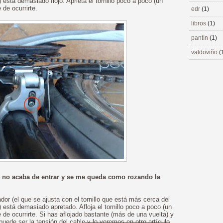
stá demasiado flojo. Aprieta el tornillo poco a poco (un
 de ocurrirte.
edr
(1)
libros
(1)
pantín
(1)
valdoviño
(
a no acaba de entrar y se me queda como rozando la
dor (el que se ajusta con el tornillo que está más cerca del
está demasiado apretado. Afloja el tornillo poco a poco (un
 de ocurrirte. Si has aflojado bastante (más de una vuelta) y
puede ser la tensión del cable
y lo veremos en otro artículo
.