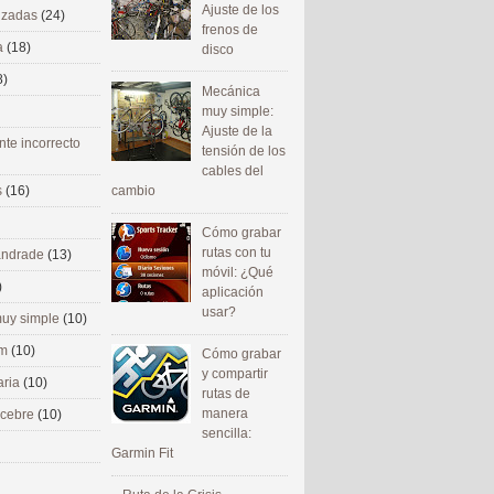
Ajuste de los
nizadas
(24)
frenos de
a
(18)
disco
8)
Mecánica
muy simple:
Ajuste de la
nte incorrecto
tensión de los
cables del
cambio
s
(16)
Cómo grabar
rutas con tu
 andrade
(13)
móvil: ¿Qué
)
aplicación
usar?
uy simple
(10)
om
(10)
Cómo grabar
y compartir
aria
(10)
rutas de
manera
ecebre
(10)
sencilla:
Garmin Fit