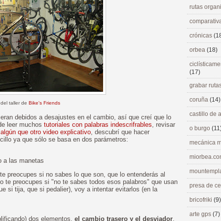
rutas orga
comparativ
crónicas
(1
orbea
(18)
ciclísticame
(17)
grabar ruta
coruña
(14)
 del taller de
Bike's Friends
castillo de
eran debidos a desajustes en el cambio, así que creí que lo
 de leer muchos
tutoriales con palabras indescrifrables
, revisar
o burgo
(11
r
algún que otro video explicativo
, descubrí que hacer
cillo ya que sólo se basa en dos parámetros:
mecánica m
miorbea.c
io a las manetas
mountempl
 te preocupes si no sabes lo que son, que lo entenderás al
oco te preocupes si "no te sabes todos esos palabros" que usan
presa de c
e si tija, que si pedalier), voy a intentar evitarlos (en la
bricofriki
(9)
arte gps
(7)
plificando) dos elementos,
el cambio trasero y el desviador
.