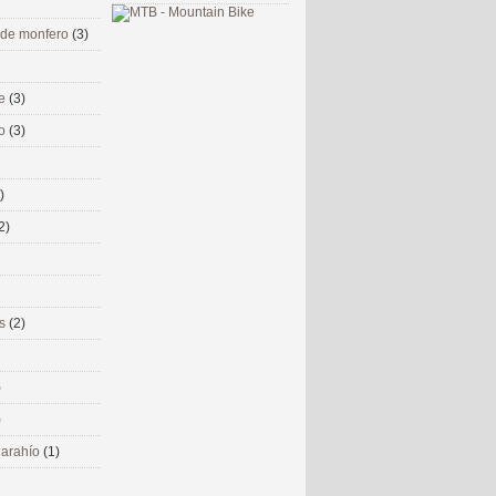
 de monfero
(3)
me
(3)
co
(3)
)
2)
ms
(2)
)
)
 narahío
(1)