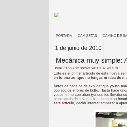
PORTADA
CAMISETAS
CAMINO DE S
1 de junio de 2010
Mecánica muy simple: A
PUBLICADO POR
OSCAR FAFIAN
A LAS 0:30
Este es el primer artículo de esta nueva ser
en tu bici aunque no tengas ni idea de m
Antes de nada he de explicar que
yo no ten
poblado de errores de bulto. Hasta hace unos
veces ni me cobraban (ya que les llevaba se
preocupado de llevar la bici durante su hora
este artículo
, decidí intentar empezar a apr