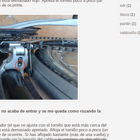
stá demasiado flojo. Aprieta el tornillo poco a poco (un
 de ocurrirte.
edr
(1)
libros
(1)
pantín
(1)
valdoviño
(
a no acaba de entrar y se me queda como rozando la
dor (el que se ajusta con el tornillo que está más cerca del
está demasiado apretado. Afloja el tornillo poco a poco (un
 de ocurrirte. Si has aflojado bastante (más de una vuelta) y
puede ser la tensión del cable
y lo veremos en otro artículo
.