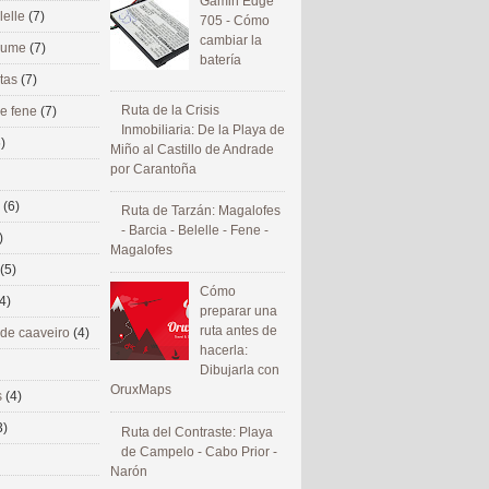
Gamin Edge
lelle
(7)
705 - Cómo
cambiar la
 eume
(7)
batería
utas
(7)
Ruta de la Crisis
de fene
(7)
Inmobiliaria: De la Playa de
)
Miño al Castillo de Andrade
por Carantoña
s
(6)
Ruta de Tarzán: Magalofes
- Barcia - Belelle - Fene -
)
Magalofes
(5)
Cómo
4)
preparar una
ruta antes de
 de caaveiro
(4)
hacerla:
Dibujarla con
OruxMaps
s
(4)
3)
Ruta del Contraste: Playa
de Campelo - Cabo Prior -
Narón