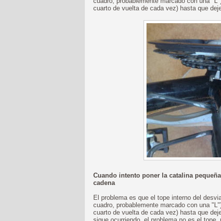
cuadro, probablemente marcado con una "L") e
cuarto de vuelta de cada vez) hasta que deje
Cuando intento poner la catalina pequeñ
cadena
El problema es que el tope interno del desvia
cuadro, probablemente marcado con una "L") 
cuarto de vuelta de cada vez) hasta que deje
sigue ocurriendo, el problema no es el tope, 