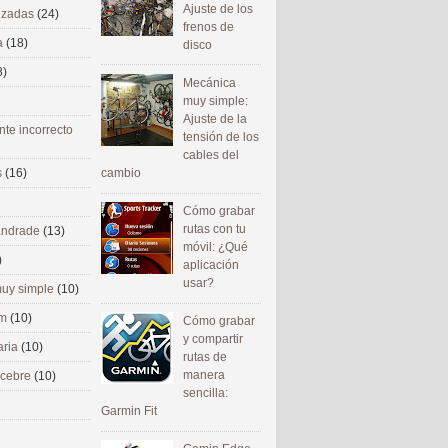
Ajuste de los
nizadas
(24)
frenos de
a
(18)
disco
8)
Mecánica
muy simple:
Ajuste de la
nte incorrecto
tensión de los
cables del
cambio
s
(16)
Cómo grabar
rutas con tu
 andrade
(13)
móvil: ¿Qué
)
aplicación
usar?
uy simple
(10)
om
(10)
Cómo grabar
y compartir
aria
(10)
rutas de
manera
ecebre
(10)
sencilla:
Garmin Fit