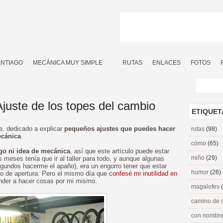
ANTIAGO
MECÁNICA MUY SIMPLE
RUTAS
ENLACES
FOTOS
juste de los topes del cambio
ETIQUET
ie, dedicado a explicar
pequeños ajustes que puedes hacer
rutas
(98)
ecánica
.
cómo
(65)
go ni idea de mecánica
, así que este artículo puede estar
miño
(29)
 meses tenía que ir al taller para todo, y aunque algunas
gundos hacerme el apaño), era un engorro tener que estar
humor
(26)
rio de apertura. Pero el mismo día que
confesé mi inutilidad en
ender a hacer cosas por mi mismo.
magalofes
camino de 
con nombre