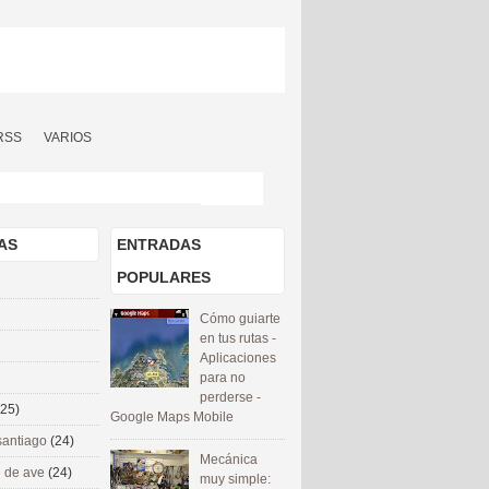
RSS
VARIOS
AS
ENTRADAS
POPULARES
Cómo guiarte
en tus rutas -
Aplicaciones
para no
perderse -
(25)
Google Maps Mobile
santiago
(24)
Mecánica
 de ave
(24)
muy simple: