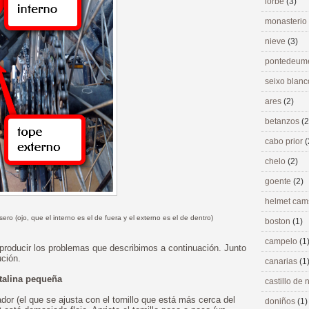
lorbé
(3)
monasterio
nieve
(3)
pontedeu
seixo blan
ares
(2)
betanzos
(2
cabo prior
(
chelo
(2)
goente
(2)
helmet ca
asero (ojo, que el interno es el de fuera y el externo es el de dentro)
boston
(1)
campelo
(1
producir los problemas que describimos a continuación. Junto
ción.
canarias
(1
talina pequeña
castillo de
dor (el que se ajusta con el tornillo que está más cerca del
doniños
(1)