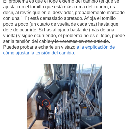
El problema es que el tope externo del cambio (el que se
ajusta con el tornillo que está más cerca del cuadro, es
decir, al revés que en el desviador, probablemente marcado
con una "H") está demasiado apretado. Afloja el tornillo
poco a poco (un cuarto de vuelta de cada vez) hasta que
deje de ocurrirte. Si has aflojado bastante (más de una
vuelta) y sigue ocurriendo, el problema no es el tope, puede
ser la tensión del cable
y lo veremos en otro artículo
.
Puedes probar a echarle un vistazo
a la explicación de
cómo ajustar la tensión del cambio
.