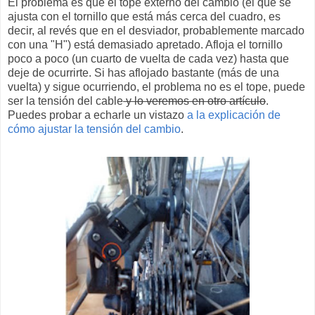
El problema es que el tope externo del cambio (el que se
ajusta con el tornillo que está más cerca del cuadro, es
decir, al revés que en el desviador, probablemente marcado
con una "H") está demasiado apretado. Afloja el tornillo
poco a poco (un cuarto de vuelta de cada vez) hasta que
deje de ocurrirte. Si has aflojado bastante (más de una
vuelta) y sigue ocurriendo, el problema no es el tope, puede
ser la tensión del cable
y lo veremos en otro artículo
.
Puedes probar a echarle un vistazo
a la explicación de
cómo ajustar la tensión del cambio
.