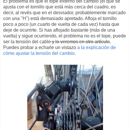
El problema es que el tope externo del cambio (el que se
ajusta con el tornillo que está más cerca del cuadro, es
decir, al revés que en el desviador, probablemente marcado
con una "H") está demasiado apretado. Afloja el tornillo
poco a poco (un cuarto de vuelta de cada vez) hasta que
deje de ocurrirte. Si has aflojado bastante (más de una
vuelta) y sigue ocurriendo, el problema no es el tope, puede
ser la tensión del cable
y lo veremos en otro artículo
.
Puedes probar a echarle un vistazo
a la explicación de
cómo ajustar la tensión del cambio
.