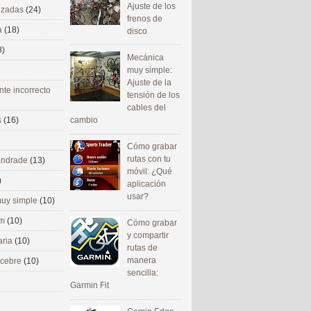
Ajuste de los
nizadas
(24)
frenos de
a
(18)
disco
8)
Mecánica
muy simple:
Ajuste de la
nte incorrecto
tensión de los
cables del
cambio
s
(16)
Cómo grabar
rutas con tu
 andrade
(13)
móvil: ¿Qué
)
aplicación
usar?
uy simple
(10)
om
(10)
Cómo grabar
y compartir
aria
(10)
rutas de
manera
ecebre
(10)
sencilla:
Garmin Fit