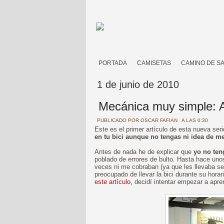
PORTADA
CAMISETAS
CAMINO DE S
1 de junio de 2010
Mecánica muy simple: A
PUBLICADO POR
OSCAR FAFIAN
A LAS 0:30
Este es el primer artículo de esta nueva ser
en tu bici aunque no tengas ni idea de m
Antes de nada he de explicar que
yo no ten
poblado de errores de bulto. Hasta hace unos
veces ni me cobraban (ya que les llevaba se
preocupado de llevar la bici durante su hora
este artículo
, decidí intentar empezar a apr