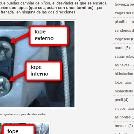
 que puedas cambiar de piñón, el desviador es que se encarga
fervenza be
tienen
dos topes (que se ajustan con unos tornillos)
, que
frenada" en ninguna de las dos direcciones.
fragas del
planificar r
sendeiros 
forgoselo
(6
narón
(6)
seguir ruta
as neves
(5
hidratación
fotos rutas
(
monasterio
perfil
(4)
vídeos ruta
ara ajustar los topes del desviador
as pontes
(
breamo
(3)