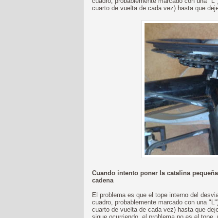
cuadro, probablemente marcado con una "L") e
cuarto de vuelta de cada vez) hasta que deje
Cuando intento poner la catalina pequeñ
cadena
El problema es que el tope interno del desvia
cuadro, probablemente marcado con una "L") 
cuarto de vuelta de cada vez) hasta que deje
sigue ocurriendo, el problema no es el tope, 