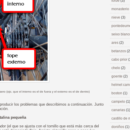
lorbé
(3)
monasterio
nieve
(3)
pontedeu
seixo blan
ares
(2)
betanzos
(2
cabo prior
(
chelo
(2)
goente
(2)
helmet ca
asero (ojo, que el interno es el de fuera y el externo es el de dentro)
boston
(1)
campelo
(1
producir los problemas que describimos a continuación. Junto
ción.
canarias
(1
talina pequeña
castillo de
dor (el que se ajusta con el tornillo que está más cerca del
doniños
(1)