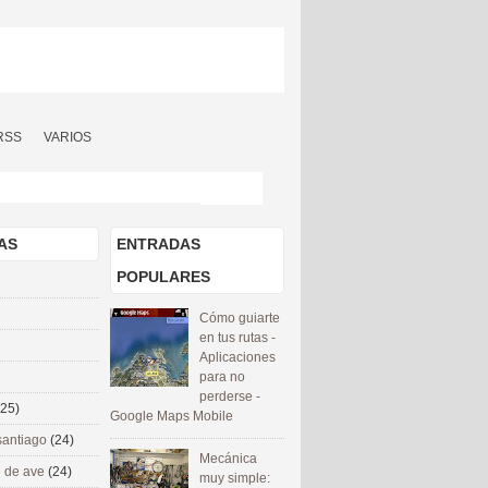
RSS
VARIOS
AS
ENTRADAS
POPULARES
Cómo guiarte
en tus rutas -
Aplicaciones
para no
perderse -
(25)
Google Maps Mobile
santiago
(24)
Mecánica
 de ave
(24)
muy simple: