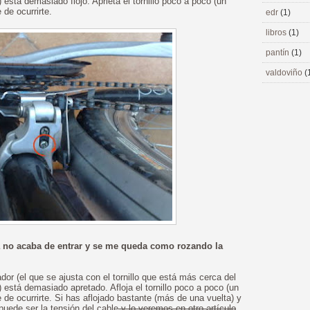
stá demasiado flojo. Aprieta el tornillo poco a poco (un
 de ocurrirte.
edr
(1)
libros
(1)
pantín
(1)
valdoviño
(
a no acaba de entrar y se me queda como rozando la
dor (el que se ajusta con el tornillo que está más cerca del
está demasiado apretado. Afloja el tornillo poco a poco (un
 de ocurrirte. Si has aflojado bastante (más de una vuelta) y
puede ser la tensión del cable
y lo veremos en otro artículo
.