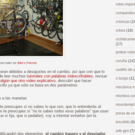
rutas orga
comparativ
crónicas
(1
orbea
(18)
ciclísticame
(17)
grabar ruta
coruña
(14)
 del taller de
Bike's Friends
castillo de
eran debidos a desajustes en el cambio, así que creí que lo
 de leer muchos
tutoriales con palabras indescrifrables
, revisar
o burgo
(11
r
algún que otro video explicativo
, descubrí que hacer
cillo ya que sólo se basa en dos parámetros:
mecánica m
miorbea.c
io a las manetas
mountempl
 te preocupes si no sabes lo que son, que lo entenderás al
oco te preocupes si "no te sabes todos esos palabros" que usan
presa de c
e si tija, que si pedalier), voy a intentar evitarlos (en la
bricofriki
(9)
arte gps
(7)
plificando) dos elementos,
el cambio trasero y el desviador
.