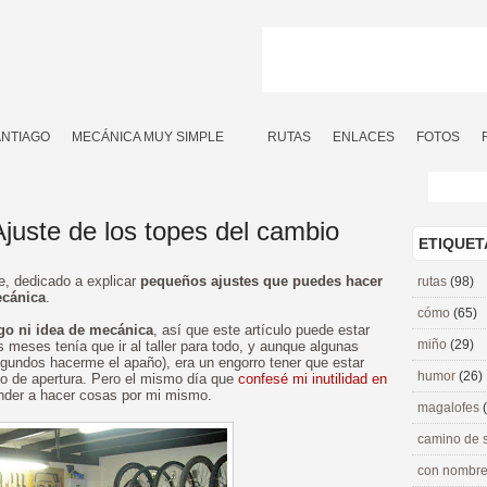
ANTIAGO
MECÁNICA MUY SIMPLE
RUTAS
ENLACES
FOTOS
juste de los topes del cambio
ETIQUET
ie, dedicado a explicar
pequeños ajustes que puedes hacer
rutas
(98)
ecánica
.
cómo
(65)
go ni idea de mecánica
, así que este artículo puede estar
miño
(29)
 meses tenía que ir al taller para todo, y aunque algunas
gundos hacerme el apaño), era un engorro tener que estar
humor
(26)
rio de apertura. Pero el mismo día que
confesé mi inutilidad en
ender a hacer cosas por mi mismo.
magalofes
camino de 
con nombre