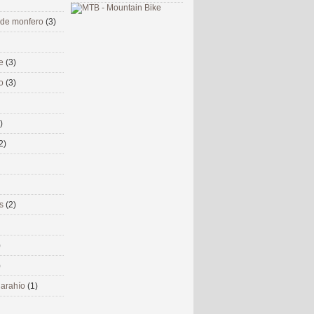
 de monfero
(3)
me
(3)
co
(3)
)
2)
ms
(2)
)
)
 narahío
(1)