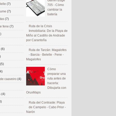
Gamin Edge
lelle
(7)
705 - Cómo
cambiar la
 eume
(7)
batería
utas
(7)
Ruta de la Crisis
de fene
(7)
Inmobiliaria: De la Playa de
)
Miño al Castillo de Andrade
por Carantoña
s
(6)
Ruta de Tarzán: Magalofes
- Barcia - Belelle - Fene -
)
Magalofes
(5)
Cómo
4)
preparar una
ruta antes de
 de caaveiro
(4)
hacerla:
Dibujarla con
OruxMaps
s
(4)
3)
Ruta del Contraste: Playa
de Campelo - Cabo Prior -
Narón