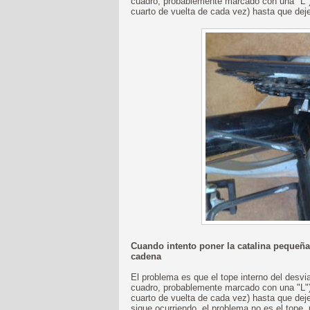
cuadro, probablemente marcado con una "L") e
cuarto de vuelta de cada vez) hasta que deje
Cuando intento poner la catalina pequeñ
cadena
El problema es que el tope interno del desvia
cuadro, probablemente marcado con una "L") 
cuarto de vuelta de cada vez) hasta que deje
sigue ocurriendo, el problema no es el tope, 