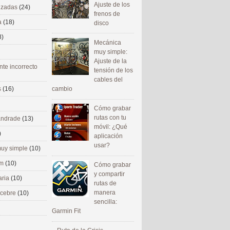
Ajuste de los
nizadas
(24)
frenos de
a
(18)
disco
8)
Mecánica
muy simple:
Ajuste de la
nte incorrecto
tensión de los
cables del
cambio
s
(16)
Cómo grabar
rutas con tu
 andrade
(13)
móvil: ¿Qué
)
aplicación
usar?
uy simple
(10)
om
(10)
Cómo grabar
y compartir
aria
(10)
rutas de
manera
ecebre
(10)
sencilla:
Garmin Fit