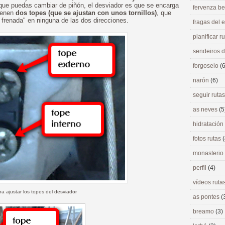
 que puedas cambiar de piñón, el desviador es que se encarga
fervenza be
tienen
dos topes (que se ajustan con unos tornillos)
, que
frenada" en ninguna de las dos direcciones.
fragas del
planificar r
sendeiros 
forgoselo
(6
narón
(6)
seguir ruta
as neves
(5
hidratación
fotos rutas
(
monasterio
perfil
(4)
vídeos ruta
ara ajustar los topes del desviador
as pontes
(
breamo
(3)