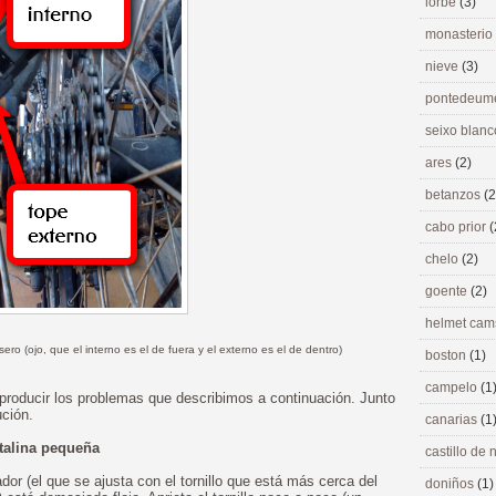
lorbé
(3)
monasterio
nieve
(3)
pontedeu
seixo blan
ares
(2)
betanzos
(2
cabo prior
(
chelo
(2)
goente
(2)
helmet ca
asero (ojo, que el interno es el de fuera y el externo es el de dentro)
boston
(1)
campelo
(1
producir los problemas que describimos a continuación. Junto
ción.
canarias
(1
talina pequeña
castillo de
dor (el que se ajusta con el tornillo que está más cerca del
doniños
(1)