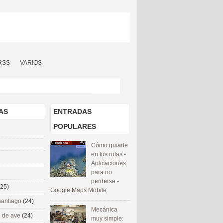
RSS
VARIOS
AS
ENTRADAS
POPULARES
Cómo guiarte
en tus rutas -
Aplicaciones
para no
perderse -
(25)
Google Maps Mobile
santiago
(24)
Mecánica
 de ave
(24)
muy simple: