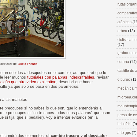
rutas orga
comparativ
crónicas
(1
orbea
(18)
ciclísticame
(17)
grabar ruta
coruña
(14)
 del taller de
Bike's Friends
castillo de
eran debidos a desajustes en el cambio, así que creí que lo
 de leer muchos
tutoriales con palabras indescrifrables
, revisar
o burgo
(11
r
algún que otro video explicativo
, descubrí que hacer
cillo ya que sólo se basa en dos parámetros:
mecánica m
miorbea.c
io a las manetas
mountempl
 te preocupes si no sabes lo que son, que lo entenderás al
oco te preocupes si "no te sabes todos esos palabros" que usan
presa de c
e si tija, que si pedalier), voy a intentar evitarlos (en la
bricofriki
(9)
arte gps
(7)
plificando) dos elementos,
el cambio trasero y el desviador
.