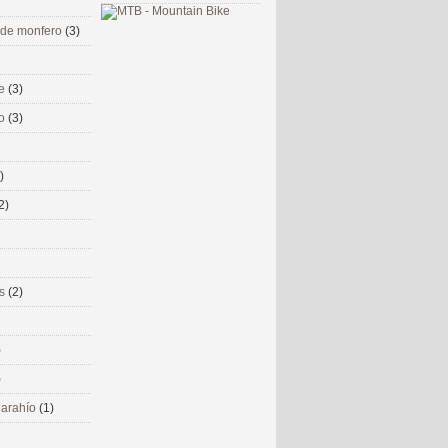
 de monfero
(3)
me
(3)
co
(3)
)
2)
ms
(2)
)
)
 narahío
(1)