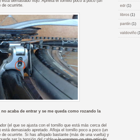
stá demasiado flojo. Aprieta el tornillo poco a poco (un
 de ocurrirte.
edr
(1)
libros
(1)
pantín
(1)
valdoviño
(
a no acaba de entrar y se me queda como rozando la
dor (el que se ajusta con el tornillo que está más cerca del
está demasiado apretado. Afloja el tornillo poco a poco (un
 de ocurrirte. Si has aflojado bastante (más de una vuelta) y
puede ser la tensión del cable
y lo veremos en otro artículo
.