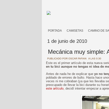
PORTADA
CAMISETAS
CAMINO DE S
1 de junio de 2010
Mecánica muy simple: A
PUBLICADO POR
OSCAR FAFIAN
A LAS 0:30
Este es el primer artículo de esta nueva ser
en tu bici aunque no tengas ni idea de m
Antes de nada he de explicar que
yo no ten
poblado de errores de bulto. Hasta hace unos
veces ni me cobraban (ya que les llevaba se
preocupado de llevar la bici durante su hora
este artículo
, decidí intentar empezar a apr