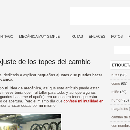
ANTIAGO
MECÁNICA MUY SIMPLE
RUTAS
ENLACES
FOTOS
juste de los topes del cambio
ETIQUET
ie, dedicado a explicar
pequeños ajustes que puedes hacer
rutas
(98)
ecánica
.
cómo
(65)
go ni idea de mecánica
, así que este artículo puede estar
miño
(29)
 meses tenía que ir al taller para todo, y aunque algunas
gundos hacerme el apaño), era un engorro tener que estar
humor
(26)
rio de apertura. Pero el mismo día que
confesé mi inutilidad en
ender a hacer cosas por mi mismo.
magalofes
camino de 
con nombre