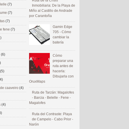
Ruta de la Crisis
lelle
(7)
Inmobiliaria: De la Playa de
Miño al Castillo de Andrade
 eume
(7)
por Carantoña
utas
(7)
Gamin Edge
de fene
(7)
705 - Cómo
cambiar la
)
batería
s
(6)
Cómo
preparar una
)
ruta antes de
(5)
hacerla:
Dibujarla con
4)
OruxMaps
 de caaveiro
(4)
Ruta de Tarzán: Magalofes
- Barcia - Belelle - Fene -
Magalofes
s
(4)
3)
Ruta del Contraste: Playa
de Campelo - Cabo Prior -
Narón