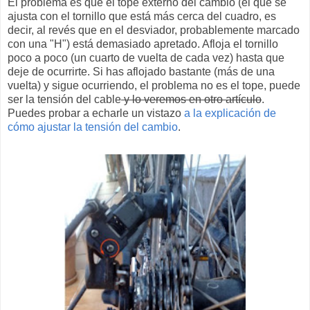
El problema es que el tope externo del cambio (el que se
ajusta con el tornillo que está más cerca del cuadro, es
decir, al revés que en el desviador, probablemente marcado
con una "H") está demasiado apretado. Afloja el tornillo
poco a poco (un cuarto de vuelta de cada vez) hasta que
deje de ocurrirte. Si has aflojado bastante (más de una
vuelta) y sigue ocurriendo, el problema no es el tope, puede
ser la tensión del cable
y lo veremos en otro artículo
.
Puedes probar a echarle un vistazo
a la explicación de
cómo ajustar la tensión del cambio
.