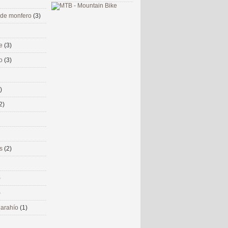
 de monfero
(3)
me
(3)
co
(3)
)
2)
ms
(2)
)
)
 narahío
(1)