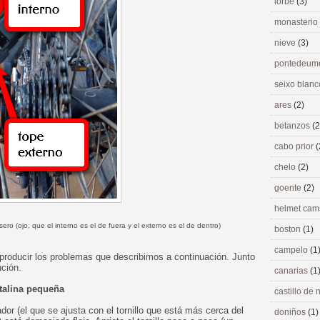
lorbé
(3)
monasterio
nieve
(3)
pontedeu
seixo blan
ares
(2)
betanzos
(2
cabo prior
(
chelo
(2)
goente
(2)
helmet ca
asero (ojo, que el interno es el de fuera y el externo es el de dentro)
boston
(1)
campelo
(1
producir los problemas que describimos a continuación. Junto
ción.
canarias
(1
talina pequeña
castillo de
dor (el que se ajusta con el tornillo que está más cerca del
doniños
(1)