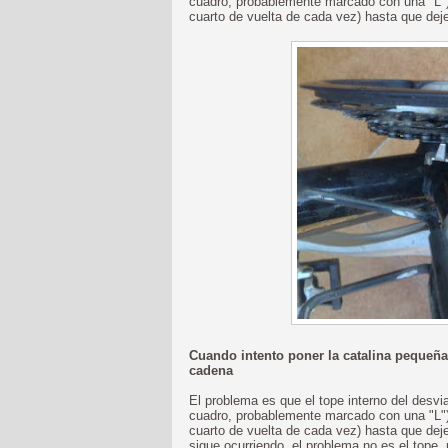
cuadro, probablemente marcado con una "L") e
cuarto de vuelta de cada vez) hasta que deje
Cuando intento poner la catalina pequeñ
cadena
El problema es que el tope interno del desvia
cuadro, probablemente marcado con una "L") 
cuarto de vuelta de cada vez) hasta que deje
sigue ocurriendo, el problema no es el tope, 