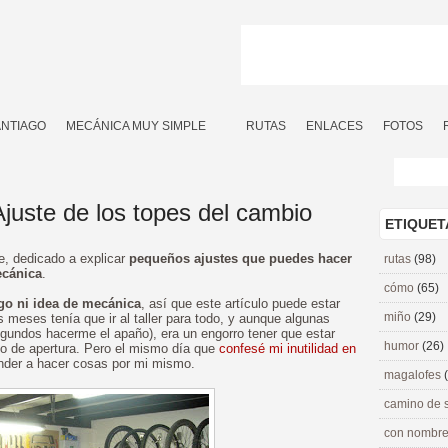
ANTIAGO
MECÁNICA MUY SIMPLE
RUTAS
ENLACES
FOTOS
juste de los topes del cambio
ETIQUET
ie, dedicado a explicar
pequeños ajustes que puedes hacer
rutas
(98)
ecánica
.
cómo
(65)
go ni idea de mecánica
, así que este artículo puede estar
miño
(29)
 meses tenía que ir al taller para todo, y aunque algunas
gundos hacerme el apaño), era un engorro tener que estar
humor
(26)
rio de apertura. Pero el mismo día que
confesé mi inutilidad en
ender a hacer cosas por mi mismo.
magalofes
camino de 
con nombre