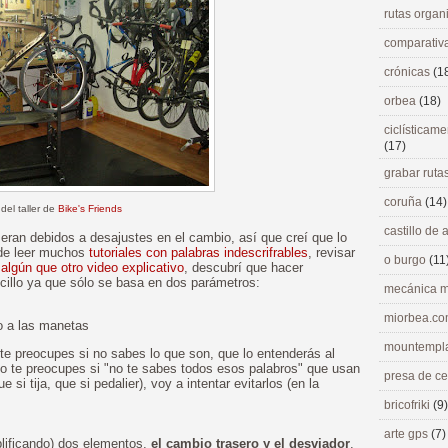
rutas orga
comparativ
crónicas
(1
orbea
(18)
ciclísticame
(17)
grabar ruta
coruña
(14)
 del taller de
Bike's Friends
castillo de
eran debidos a desajustes en el cambio, así que creí que lo
 de leer muchos
tutoriales con palabras indescrifrables
, revisar
o burgo
(11
r
algún que otro video explicativo
, descubrí que hacer
cillo ya que sólo se basa en dos parámetros:
mecánica m
miorbea.c
io a las manetas
mountempl
 te preocupes si no sabes lo que son, que lo entenderás al
oco te preocupes si "no te sabes todos esos palabros" que usan
presa de c
e si tija, que si pedalier), voy a intentar evitarlos (en la
bricofriki
(9)
arte gps
(7)
plificando) dos elementos,
el cambio trasero y el desviador
.