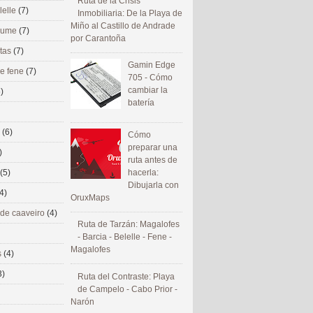
Ruta de la Crisis
lelle
(7)
Inmobiliaria: De la Playa de
Miño al Castillo de Andrade
 eume
(7)
por Carantoña
utas
(7)
Gamin Edge
de fene
(7)
705 - Cómo
cambiar la
)
batería
s
(6)
Cómo
preparar una
)
ruta antes de
(5)
hacerla:
Dibujarla con
4)
OruxMaps
 de caaveiro
(4)
Ruta de Tarzán: Magalofes
- Barcia - Belelle - Fene -
Magalofes
s
(4)
3)
Ruta del Contraste: Playa
de Campelo - Cabo Prior -
Narón