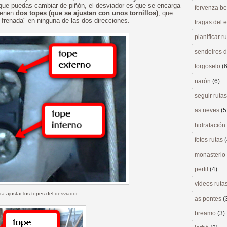
 que puedas cambiar de piñón, el desviador es que se encarga
fervenza be
tienen
dos topes (que se ajustan con unos tornillos)
, que
frenada" en ninguna de las dos direcciones.
fragas del
planificar r
sendeiros 
forgoselo
(6
narón
(6)
seguir ruta
as neves
(5
hidratación
fotos rutas
(
monasterio
perfil
(4)
vídeos ruta
ara ajustar los topes del desviador
as pontes
(
breamo
(3)