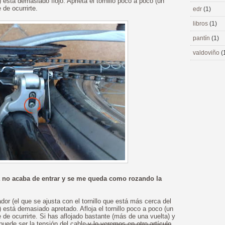
stá demasiado flojo. Aprieta el tornillo poco a poco (un
 de ocurrirte.
edr
(1)
libros
(1)
pantín
(1)
valdoviño
(
a no acaba de entrar y se me queda como rozando la
dor (el que se ajusta con el tornillo que está más cerca del
está demasiado apretado. Afloja el tornillo poco a poco (un
 de ocurrirte. Si has aflojado bastante (más de una vuelta) y
puede ser la tensión del cable
y lo veremos en otro artículo
.