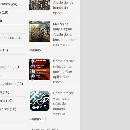
Ajuste de los
nizadas
(24)
frenos de
a
(18)
disco
8)
Mecánica
muy simple:
Ajuste de la
nte incorrecto
tensión de los
cables del
cambio
s
(16)
Cómo grabar
rutas con tu
 andrade
(13)
móvil: ¿Qué
)
aplicación
usar?
uy simple
(10)
om
(10)
Cómo grabar
y compartir
aria
(10)
rutas de
manera
ecebre
(10)
sencilla:
Garmin Fit