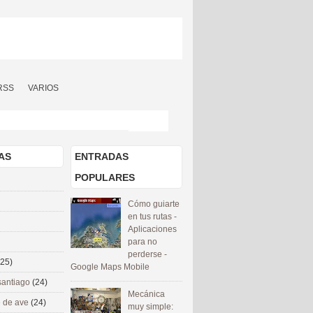
RSS
VARIOS
AS
ENTRADAS
POPULARES
Cómo guiarte
en tus rutas -
Aplicaciones
para no
perderse -
(25)
Google Maps Mobile
santiago
(24)
Mecánica
 de ave
(24)
muy simple: