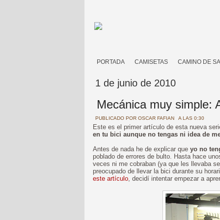
PORTADA
CAMISETAS
CAMINO DE S
1 de junio de 2010
Mecánica muy simple: A
PUBLICADO POR
OSCAR FAFIAN
A LAS 0:30
Este es el primer artículo de esta nueva ser
en tu bici aunque no tengas ni idea de m
Antes de nada he de explicar que
yo no ten
poblado de errores de bulto. Hasta hace unos
veces ni me cobraban (ya que les llevaba se
preocupado de llevar la bici durante su hora
este artículo
, decidí intentar empezar a apr