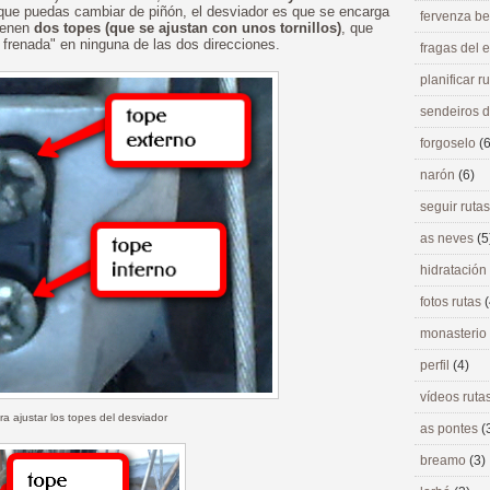
 que puedas cambiar de piñón, el desviador es que se encarga
fervenza be
tienen
dos topes (que se ajustan con unos tornillos)
, que
frenada" en ninguna de las dos direcciones.
fragas del
planificar r
sendeiros 
forgoselo
(6
narón
(6)
seguir ruta
as neves
(5
hidratación
fotos rutas
(
monasterio
perfil
(4)
vídeos ruta
ara ajustar los topes del desviador
as pontes
(
breamo
(3)