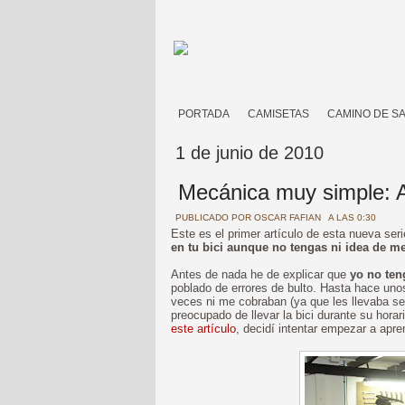
PORTADA
CAMISETAS
CAMINO DE S
1 de junio de 2010
Mecánica muy simple: A
PUBLICADO POR
OSCAR FAFIAN
A LAS 0:30
Este es el primer artículo de esta nueva ser
en tu bici aunque no tengas ni idea de m
Antes de nada he de explicar que
yo no ten
poblado de errores de bulto. Hasta hace unos
veces ni me cobraban (ya que les llevaba se
preocupado de llevar la bici durante su hora
este artículo
, decidí intentar empezar a apr