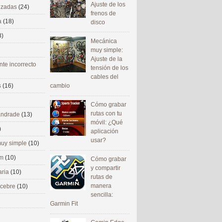
Ajuste de los
nizadas
(24)
frenos de
a
(18)
disco
8)
Mecánica
muy simple:
Ajuste de la
nte incorrecto
tensión de los
cables del
cambio
s
(16)
Cómo grabar
rutas con tu
 andrade
(13)
móvil: ¿Qué
)
aplicación
usar?
uy simple
(10)
om
(10)
Cómo grabar
y compartir
aria
(10)
rutas de
manera
ecebre
(10)
sencilla:
Garmin Fit