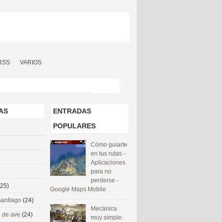
RSS
VARIOS
AS
ENTRADAS
POPULARES
Cómo guiarte
en tus rutas -
Aplicaciones
para no
perderse -
(25)
Google Maps Mobile
santiago
(24)
Mecánica
 de ave
(24)
muy simple: