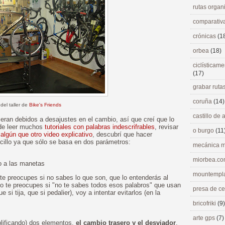
rutas orga
comparativ
crónicas
(1
orbea
(18)
ciclísticame
(17)
grabar ruta
coruña
(14)
 del taller de
Bike's Friends
castillo de
eran debidos a desajustes en el cambio, así que creí que lo
 de leer muchos
tutoriales con palabras indescrifrables
, revisar
o burgo
(11
r
algún que otro video explicativo
, descubrí que hacer
cillo ya que sólo se basa en dos parámetros:
mecánica m
miorbea.c
io a las manetas
mountempl
 te preocupes si no sabes lo que son, que lo entenderás al
oco te preocupes si "no te sabes todos esos palabros" que usan
presa de c
e si tija, que si pedalier), voy a intentar evitarlos (en la
bricofriki
(9)
arte gps
(7)
plificando) dos elementos,
el cambio trasero y el desviador
.