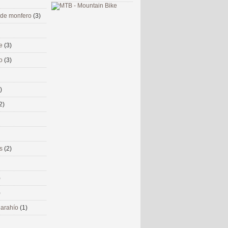
 de monfero
(3)
me
(3)
co
(3)
)
2)
ms
(2)
)
)
 narahío
(1)