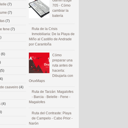
Gamin Edge
lelle
(7)
705 - Cómo
cambiar la
 eume
(7)
batería
utas
(7)
Ruta de la Crisis
de fene
(7)
Inmobiliaria: De la Playa de
)
Miño al Castillo de Andrade
por Carantoña
s
(6)
Cómo
preparar una
)
ruta antes de
(5)
hacerla:
Dibujarla con
4)
OruxMaps
 de caaveiro
(4)
Ruta de Tarzán: Magalofes
- Barcia - Belelle - Fene -
Magalofes
s
(4)
3)
Ruta del Contraste: Playa
de Campelo - Cabo Prior -
Narón