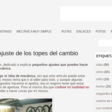
ANTIAGO
MECÁNICA MUY SIMPLE
RUTAS
ENLACES
FOTOS
juste de los topes del cambio
ETIQUET
ie, dedicado a explicar
pequeños ajustes que puedes hacer
rutas
(98)
ecánica
.
cómo
(65)
go ni idea de mecánica
, así que este artículo puede estar
miño
(29)
 meses tenía que ir al taller para todo, y aunque algunas
gundos hacerme el apaño), era un engorro tener que estar
humor
(26)
rio de apertura. Pero el mismo día que
confesé mi inutilidad en
ender a hacer cosas por mi mismo.
magalofes
camino de 
con nombre