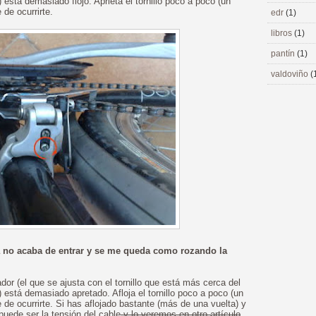
stá demasiado flojo. Aprieta el tornillo poco a poco (un
 de ocurrirte.
edr
(1)
libros
(1)
pantín
(1)
valdoviño
(
a no acaba de entrar y se me queda como rozando la
dor (el que se ajusta con el tornillo que está más cerca del
está demasiado apretado. Afloja el tornillo poco a poco (un
 de ocurrirte. Si has aflojado bastante (más de una vuelta) y
puede ser la tensión del cable
y lo veremos en otro artículo
.