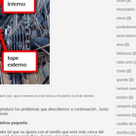
lorbé
(3)
monasterio
nieve
(3)
pontedeu
seixo blan
ares
(2)
betanzos
(2
cabo prior
(
chelo
(2)
goente
(2)
helmet ca
asero (ojo, que el interno es el de fuera y el externo es el de dentro)
boston
(1)
campelo
(1
producir los problemas que describimos a continuación. Junto
ción.
canarias
(1
talina pequeña
castillo de
dor (el que se ajusta con el tornillo que está más cerca del
doniños
(1)