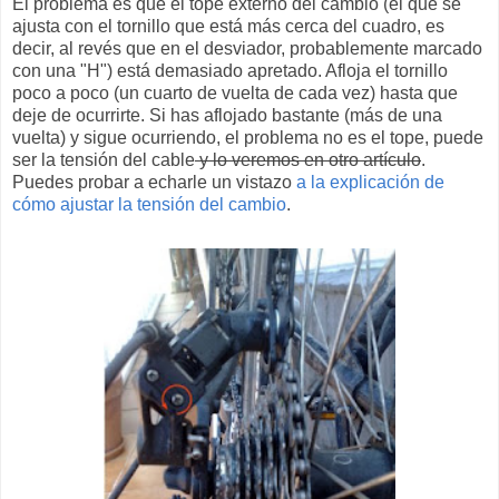
El problema es que el tope externo del cambio (el que se
ajusta con el tornillo que está más cerca del cuadro, es
decir, al revés que en el desviador, probablemente marcado
con una "H") está demasiado apretado. Afloja el tornillo
poco a poco (un cuarto de vuelta de cada vez) hasta que
deje de ocurrirte. Si has aflojado bastante (más de una
vuelta) y sigue ocurriendo, el problema no es el tope, puede
ser la tensión del cable
y lo veremos en otro artículo
.
Puedes probar a echarle un vistazo
a la explicación de
cómo ajustar la tensión del cambio
.