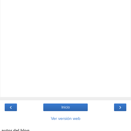
‹
›
Inicio
Ver versión web
autor del blog