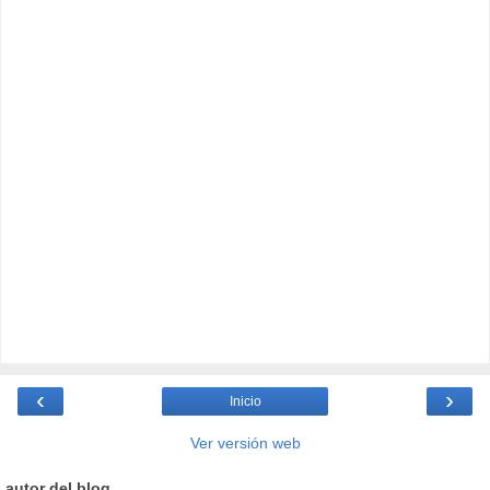
‹
›
Inicio
Ver versión web
autor del blog