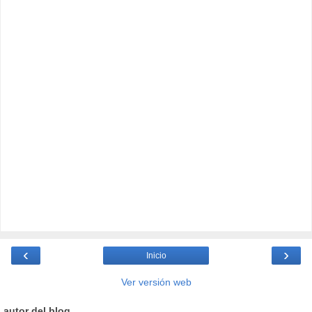
‹
›
Inicio
Ver versión web
autor del blog