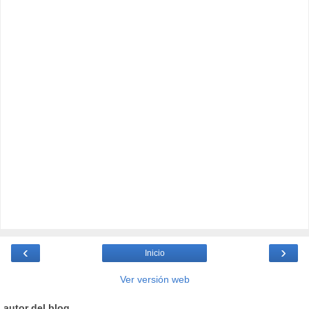
‹
›
Inicio
Ver versión web
autor del blog