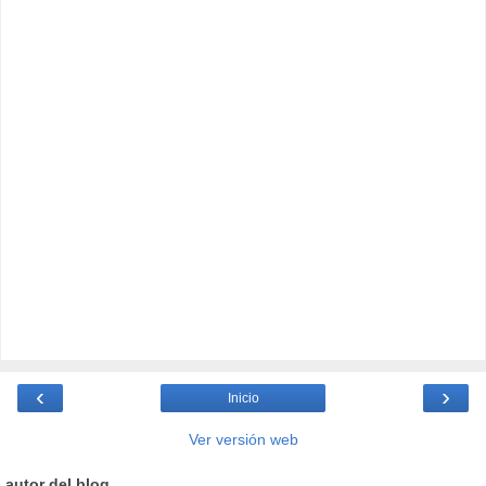
‹
›
Inicio
Ver versión web
autor del blog