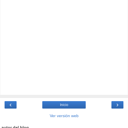
‹
›
Inicio
Ver versión web
autor del blog