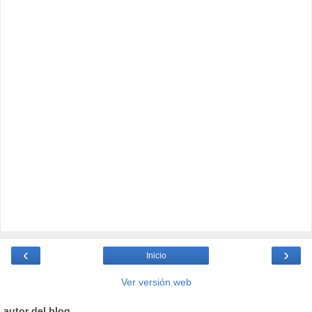
‹
›
Inicio
Ver versión web
autor del blog