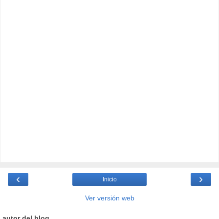
‹
›
Inicio
Ver versión web
autor del blog