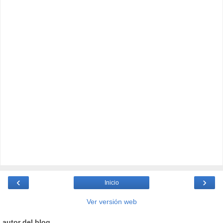
‹
›
Inicio
Ver versión web
autor del blog