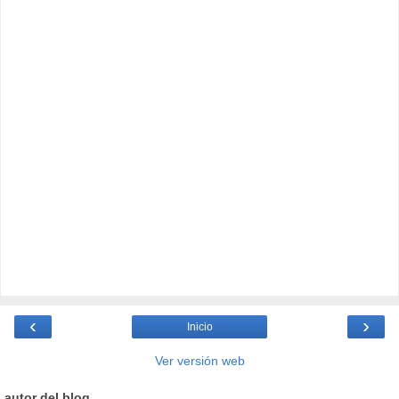
‹
›
Inicio
Ver versión web
autor del blog