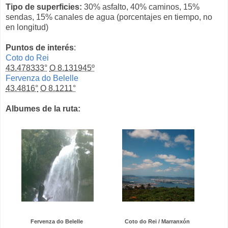
Tipo de superficies:
30% asfalto, 40% caminos, 15%
sendas, 15% canales de agua (porcentajes en tiempo, no
en longitud)
Puntos de interés
:
Coto do Rei
43.478333°
O 8.131945º
Fervenza do Belelle
43.4816°
O 8.1211°
Albumes de la ruta:
Fervenza do Belelle
Coto do Rei / Marranxón