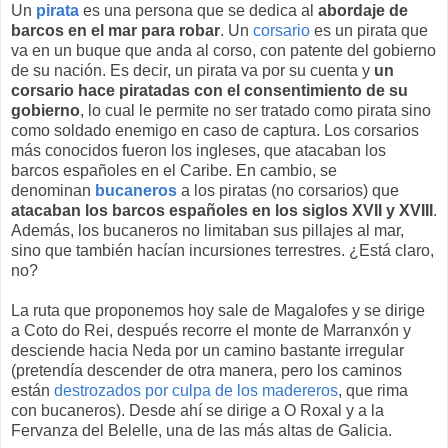
Un
pirata
es una persona que se dedica al
abordaje de
barcos en el mar para robar
. Un
corsario
es un pirata que
va en un buque que anda al corso, con patente del gobierno
de su nación. Es decir, un pirata va por su cuenta y
un
corsario hace piratadas con el consentimiento de su
gobierno
, lo cual le permite no ser tratado como pirata sino
como soldado enemigo en caso de captura. Los corsarios
más conocidos fueron los ingleses, que atacaban los
barcos españoles en el Caribe. En cambio, se
denominan
bucaneros
a los piratas (no corsarios) que
atacaban los barcos españoles en los siglos XVII y XVIII
.
Además, los bucaneros no limitaban sus pillajes al mar,
sino que también hacían incursiones terrestres. ¿Está claro,
no?
La ruta que proponemos hoy sale de Magalofes y se dirige
a Coto do Rei, después recorre el monte de Marranxón y
desciende hacia Neda por un camino bastante irregular
(pretendía descender de otra manera, pero los caminos
están
destrozados por culpa de los madereros
, que rima
con bucaneros). Desde ahí se dirige a O Roxal y a la
Fervanza del Belelle, una de las más altas de Galicia.