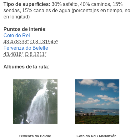
Tipo de superficies:
30% asfalto, 40% caminos, 15%
sendas, 15% canales de agua (porcentajes en tiempo, no
en longitud)
Puntos de interés
:
Coto do Rei
43.478333°
O 8.131945º
Fervenza do Belelle
43.4816°
O 8.1211°
Albumes de la ruta:
Fervenza do Belelle
Coto do Rei / Marranxón