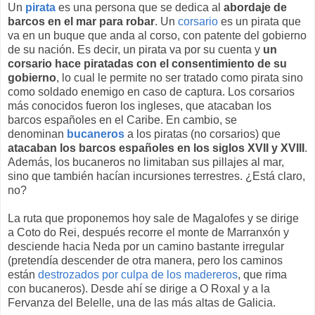
Un
pirata
es una persona que se dedica al
abordaje de
barcos en el mar para robar
. Un
corsario
es un pirata que
va en un buque que anda al corso, con patente del gobierno
de su nación. Es decir, un pirata va por su cuenta y
un
corsario hace piratadas con el consentimiento de su
gobierno
, lo cual le permite no ser tratado como pirata sino
como soldado enemigo en caso de captura. Los corsarios
más conocidos fueron los ingleses, que atacaban los
barcos españoles en el Caribe. En cambio, se
denominan
bucaneros
a los piratas (no corsarios) que
atacaban los barcos españoles en los siglos XVII y XVIII
.
Además, los bucaneros no limitaban sus pillajes al mar,
sino que también hacían incursiones terrestres. ¿Está claro,
no?
La ruta que proponemos hoy sale de Magalofes y se dirige
a Coto do Rei, después recorre el monte de Marranxón y
desciende hacia Neda por un camino bastante irregular
(pretendía descender de otra manera, pero los caminos
están
destrozados por culpa de los madereros
, que rima
con bucaneros). Desde ahí se dirige a O Roxal y a la
Fervanza del Belelle, una de las más altas de Galicia.