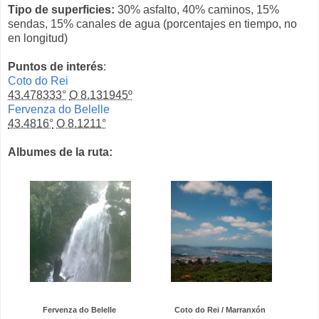
Tipo de superficies:
30% asfalto, 40% caminos, 15%
sendas, 15% canales de agua (porcentajes en tiempo, no
en longitud)
Puntos de interés
:
Coto do Rei
43.478333°
O 8.131945º
Fervenza do Belelle
43.4816°
O 8.1211°
Albumes de la ruta:
Fervenza do Belelle
Coto do Rei / Marranxón