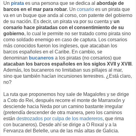
Un
pirata
es una persona que se dedica al
abordaje de
barcos en el mar para robar
. Un
corsario
es un pirata que
va en un buque que anda al corso, con patente del gobierno
de su nación. Es decir, un pirata va por su cuenta y
un
corsario hace piratadas con el consentimiento de su
gobierno
, lo cual le permite no ser tratado como pirata sino
como soldado enemigo en caso de captura. Los corsarios
más conocidos fueron los ingleses, que atacaban los
barcos españoles en el Caribe. En cambio, se
denominan
bucaneros
a los piratas (no corsarios) que
atacaban los barcos españoles en los siglos XVII y XVIII
.
Además, los bucaneros no limitaban sus pillajes al mar,
sino que también hacían incursiones terrestres. ¿Está claro,
no?
La ruta que proponemos hoy sale de Magalofes y se dirige
a Coto do Rei, después recorre el monte de Marranxón y
desciende hacia Neda por un camino bastante irregular
(pretendía descender de otra manera, pero los caminos
están
destrozados por culpa de los madereros
, que rima
con bucaneros). Desde ahí se dirige a O Roxal y a la
Fervanza del Belelle, una de las más altas de Galicia.