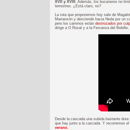
XVII y XVIII
. Además, los bucaneros no limit
terrestres. ¿Está claro, no?
La ruta que proponemos hoy sale de Magalofe
Marranxón y desciende hacia Neda por un ca
pero los caminos están
destrozados por cul
dirige a O Roxal y a la Fervanza del Belelle,
Desde la cascada una subida bastante dura y 
que hay junto a la cascada. Y recorremos el
verano.