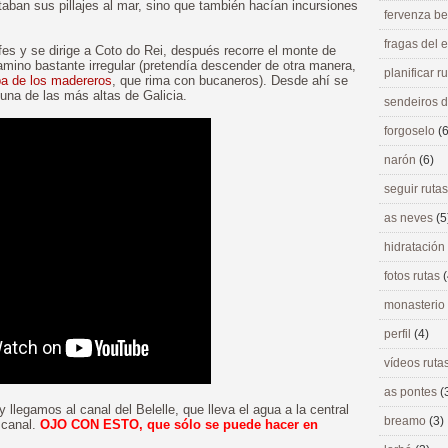
aban sus pillajes al mar, sino que también hacían incursiones
fervenza be
fragas del
s y se dirige a Coto do Rei, después recorre el monte de
mino bastante irregular (pretendía descender de otra manera,
planificar r
pa de los madereros
, que rima con bucaneros). Desde ahí se
 una de las más altas de Galicia.
sendeiros 
forgoselo
(6
narón
(6)
seguir ruta
as neves
(5
hidratación
fotos rutas
(
monasterio
perfil
(4)
vídeos ruta
as pontes
(
llegamos al canal del Belelle, que lleva el agua a la central
breamo
(3)
 canal.
OJO CON ESTO, que sólo se puede hacer en