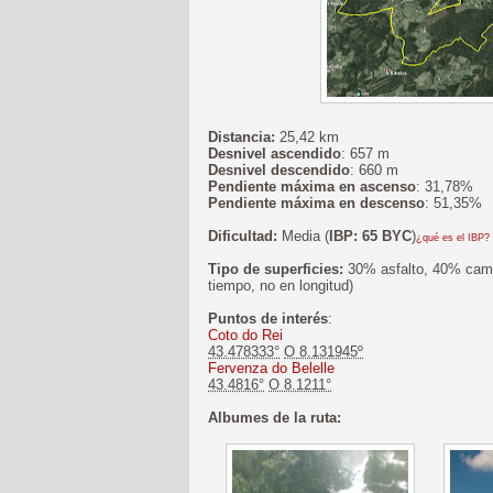
Distancia:
25,42 km
Desnivel ascendido
: 657 m
Desnivel descendido
: 660 m
Pendiente máxima en ascenso
: 31,78%
Pendiente máxima en descenso
: 51,35%
Dificultad:
Media (
IBP: 65 BYC
)
¿qué es el IBP?
Tipo de superficies:
30% asfalto, 40% cami
tiempo, no en longitud)
Puntos de interés
:
Coto do Rei
43.478333°
O 8.131945º
Fervenza do Belelle
43.4816°
O 8.1211°
Albumes de la ruta: