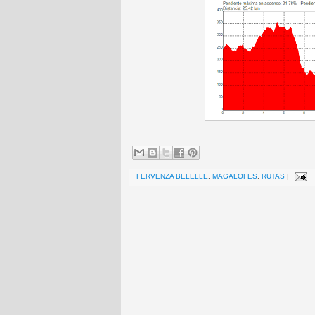
FERVENZA BELELLE
,
MAGALOFES
,
RUTAS
|