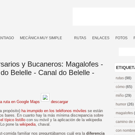
ANTIAGO
MECÁNICA MUY SIMPLE
RUTAS
ENLACES
FOTOS
rsarios y Bucaneros: Magalofes -
ETIQUET
o Belelle - Canal do Belelle -
rutas
(98)
cómo
(65)
miño
(29)
la ruta en Google Maps
descargar
humor
(26)
 a propósito)
ha irrumpido en los teléfonos móviles
se están
magalofes
los bares. En cuanto hay la más mínima discrepancia sobre
a
el típico listillo
con su móvil y la aplicación de la wikipedia
camino de 
. Lo pone la
wikipedia
, chaval.
con nombre
st-comida familiar nos preguntábamos cuál era la
diferencia