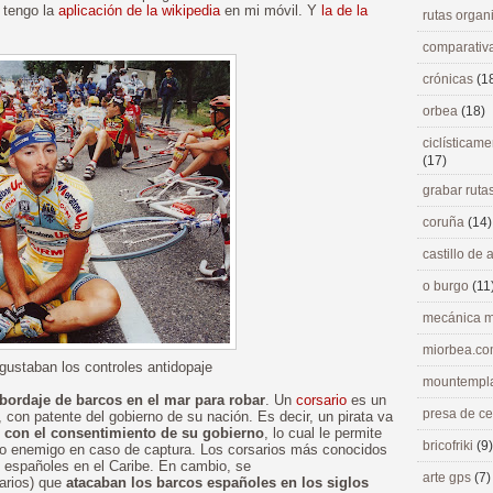
 tengo la
aplicación de la wikipedia
en mi móvil. Y
la de la
rutas orga
comparativ
crónicas
(1
orbea
(18)
ciclísticame
(17)
grabar ruta
coruña
(14)
castillo de
o burgo
(11
mecánica m
miorbea.c
 gustaban los controles antidopaje
mountempl
bordaje de barcos en el mar para robar
. Un
corsario
es un
presa de c
 con patente del gobierno de su nación. Es decir, un pirata va
s con el consentimiento de su gobierno
, lo cual le permite
bricofriki
(9)
do enemigo en caso de captura. Los corsarios más conocidos
s españoles en el Caribe. En cambio, se
arte gps
(7)
sarios) que
atacaban los barcos españoles en los siglos