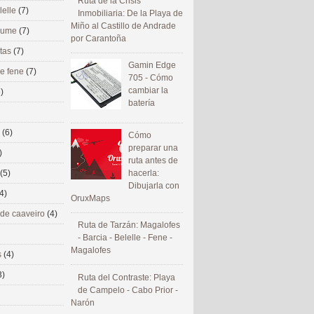
Ruta de la Crisis
lelle
(7)
Inmobiliaria: De la Playa de
Miño al Castillo de Andrade
 eume
(7)
por Carantoña
utas
(7)
Gamin Edge
de fene
(7)
705 - Cómo
cambiar la
)
batería
s
(6)
Cómo
preparar una
)
ruta antes de
(5)
hacerla:
Dibujarla con
4)
OruxMaps
 de caaveiro
(4)
Ruta de Tarzán: Magalofes
- Barcia - Belelle - Fene -
Magalofes
s
(4)
3)
Ruta del Contraste: Playa
de Campelo - Cabo Prior -
Narón