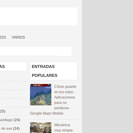
RSS
VARIOS
AS
ENTRADAS
POPULARES
Cómo guiarte
en tus rutas -
Aplicaciones
para no
perderse -
(25)
Google Maps Mobile
santiago
(24)
Mecánica
 de ave
(24)
muy simple: