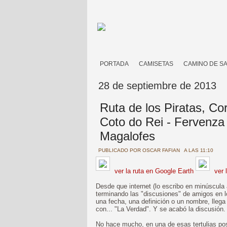
PORTADA
CAMISETAS
CAMINO DE S
28 de septiembre de 2013
Ruta de los Piratas, Co
Coto do Rei - Fervenza d
Magalofes
PUBLICADO POR
OSCAR FAFIAN
A LAS 11:10
ver la ruta en Google Earth
ver 
Desde que internet (lo escribo en minúscula
terminando las "discusiones" de amigos en 
una fecha, una definición o un nombre, lleg
con... "La Verdad". Y se acabó la discusión
No hace mucho, en una de esas tertulias po