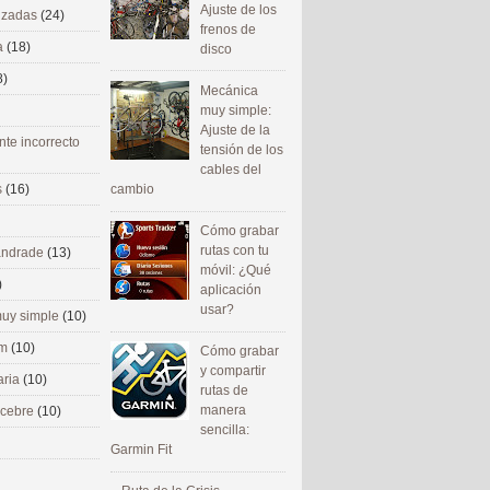
Ajuste de los
nizadas
(24)
frenos de
a
(18)
disco
8)
Mecánica
muy simple:
Ajuste de la
nte incorrecto
tensión de los
cables del
cambio
s
(16)
Cómo grabar
rutas con tu
 andrade
(13)
móvil: ¿Qué
)
aplicación
usar?
uy simple
(10)
om
(10)
Cómo grabar
y compartir
aria
(10)
rutas de
manera
ecebre
(10)
sencilla:
Garmin Fit