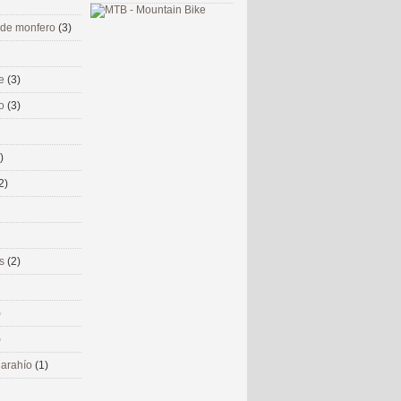
 de monfero
(3)
me
(3)
co
(3)
)
2)
ms
(2)
)
)
 narahío
(1)