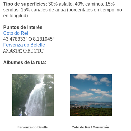
Tipo de superficies:
30% asfalto, 40% caminos, 15%
sendas, 15% canales de agua (porcentajes en tiempo, no
en longitud)
Puntos de interés
:
Coto do Rei
43.478333°
O 8.131945º
Fervenza do Belelle
43.4816°
O 8.1211°
Albumes de la ruta:
Fervenza do Belelle
Coto do Rei / Marranxón