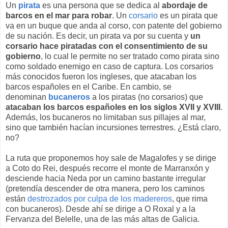
Un
pirata
es una persona que se dedica al
abordaje de
barcos en el mar para robar
. Un
corsario
es un pirata que
va en un buque que anda al corso, con patente del gobierno
de su nación. Es decir, un pirata va por su cuenta y
un
corsario hace piratadas con el consentimiento de su
gobierno
, lo cual le permite no ser tratado como pirata sino
como soldado enemigo en caso de captura. Los corsarios
más conocidos fueron los ingleses, que atacaban los
barcos españoles en el Caribe. En cambio, se
denominan
bucaneros
a los piratas (no corsarios) que
atacaban los barcos españoles en los siglos XVII y XVIII
.
Además, los bucaneros no limitaban sus pillajes al mar,
sino que también hacían incursiones terrestres. ¿Está claro,
no?
La ruta que proponemos hoy sale de Magalofes y se dirige
a Coto do Rei, después recorre el monte de Marranxón y
desciende hacia Neda por un camino bastante irregular
(pretendía descender de otra manera, pero los caminos
están
destrozados por culpa de los madereros
, que rima
con bucaneros). Desde ahí se dirige a O Roxal y a la
Fervanza del Belelle, una de las más altas de Galicia.