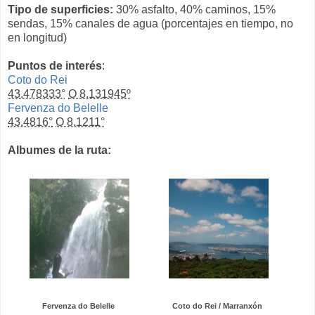
Tipo de superficies:
30% asfalto, 40% caminos, 15%
sendas, 15% canales de agua (porcentajes en tiempo, no
en longitud)
Puntos de interés
:
Coto do Rei
43.478333°
O 8.131945º
Fervenza do Belelle
43.4816°
O 8.1211°
Albumes de la ruta:
Fervenza do Belelle
Coto do Rei / Marranxón