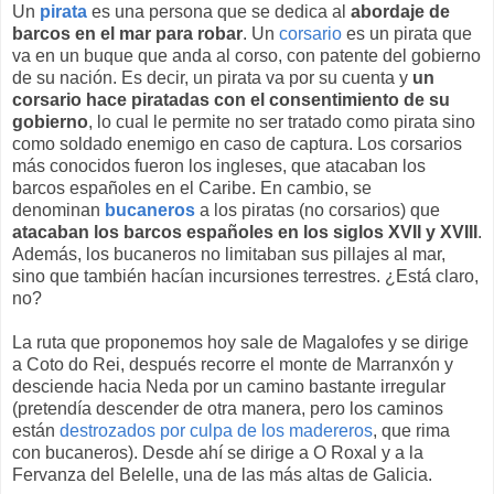
Un
pirata
es una persona que se dedica al
abordaje de
barcos en el mar para robar
. Un
corsario
es un pirata que
va en un buque que anda al corso, con patente del gobierno
de su nación. Es decir, un pirata va por su cuenta y
un
corsario hace piratadas con el consentimiento de su
gobierno
, lo cual le permite no ser tratado como pirata sino
como soldado enemigo en caso de captura. Los corsarios
más conocidos fueron los ingleses, que atacaban los
barcos españoles en el Caribe. En cambio, se
denominan
bucaneros
a los piratas (no corsarios) que
atacaban los barcos españoles en los siglos XVII y XVIII
.
Además, los bucaneros no limitaban sus pillajes al mar,
sino que también hacían incursiones terrestres. ¿Está claro,
no?
La ruta que proponemos hoy sale de Magalofes y se dirige
a Coto do Rei, después recorre el monte de Marranxón y
desciende hacia Neda por un camino bastante irregular
(pretendía descender de otra manera, pero los caminos
están
destrozados por culpa de los madereros
, que rima
con bucaneros). Desde ahí se dirige a O Roxal y a la
Fervanza del Belelle, una de las más altas de Galicia.