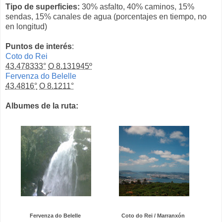
Tipo de superficies:
30% asfalto, 40% caminos, 15%
sendas, 15% canales de agua (porcentajes en tiempo, no
en longitud)
Puntos de interés
:
Coto do Rei
43.478333°
O 8.131945º
Fervenza do Belelle
43.4816°
O 8.1211°
Albumes de la ruta:
Fervenza do Belelle
Coto do Rei / Marranxón