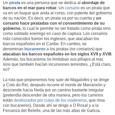
Un
pirata
es una persona que se dedica al
abordaje de
barcos en el mar para robar
. Un
corsario
es un pirata que
va en un buque que anda al corso, con patente del gobierno
de su nación. Es decir, un pirata va por su cuenta y
un
corsario hace piratadas con el consentimiento de su
gobierno
, lo cual le permite no ser tratado como pirata sino
como soldado enemigo en caso de captura. Los corsarios
más conocidos fueron los ingleses, que atacaban los
barcos españoles en el Caribe. En cambio, se
denominan
bucaneros
a los piratas (no corsarios) que
atacaban los barcos españoles en los siglos XVII y XVIII
.
Además, los bucaneros no limitaban sus pillajes al mar,
sino que también hacían incursiones terrestres. ¿Está claro,
no?
La ruta que proponemos hoy sale de Magalofes y se dirige
a Coto do Rei, después recorre el monte de Marranxón y
desciende hacia Neda por un camino bastante irregular
(pretendía descender de otra manera, pero los caminos
están
destrozados por culpa de los madereros
, que rima
con bucaneros). Desde ahí se dirige a O Roxal y a la
Fervanza del Belelle, una de las más altas de Galicia.