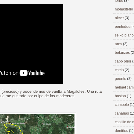
lorbé
(3)
monasterio
nieve
(3)
pontedeu
seixo blan
ares
(2)
betanzos
(2
cabo prior
(
chelo
(2)
goente
(2)
helmet ca
elle (precioso) y ascendemos de vuelta a Magalofes. Una ruta
que me gustaría por culpa de los madereros.
boston
(1)
campelo
(1
canarias
(1
castillo de
doniños
(1)