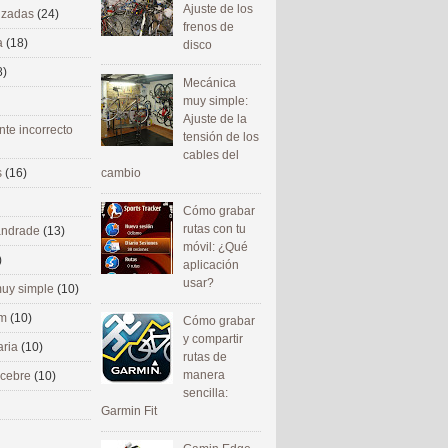
Ajuste de los
nizadas
(24)
frenos de
a
(18)
disco
8)
Mecánica
muy simple:
Ajuste de la
nte incorrecto
tensión de los
cables del
cambio
s
(16)
Cómo grabar
rutas con tu
 andrade
(13)
móvil: ¿Qué
)
aplicación
usar?
uy simple
(10)
om
(10)
Cómo grabar
y compartir
aria
(10)
rutas de
manera
ecebre
(10)
sencilla:
Garmin Fit