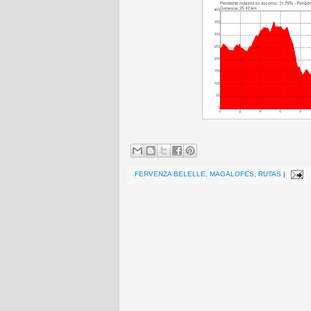
FERVENZA BELELLE
,
MAGALOFES
,
RUTAS
|