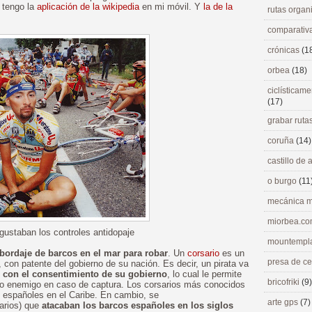
 tengo la
aplicación de la wikipedia
en mi móvil. Y
la de la
rutas orga
comparativ
crónicas
(1
orbea
(18)
ciclísticame
(17)
grabar ruta
coruña
(14)
castillo de
o burgo
(11
mecánica m
miorbea.c
 gustaban los controles antidopaje
mountempl
bordaje de barcos en el mar para robar
. Un
corsario
es un
presa de c
 con patente del gobierno de su nación. Es decir, un pirata va
s con el consentimiento de su gobierno
, lo cual le permite
bricofriki
(9)
do enemigo en caso de captura. Los corsarios más conocidos
s españoles en el Caribe. En cambio, se
arte gps
(7)
sarios) que
atacaban los barcos españoles en los siglos