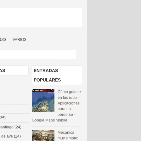
RSS
VARIOS
AS
ENTRADAS
POPULARES
Cómo guiarte
en tus rutas -
Aplicaciones
para no
perderse -
(25)
Google Maps Mobile
santiago
(24)
Mecánica
 de ave
(24)
muy simple: