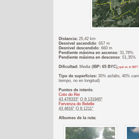
Distancia:
25,42 km
Desnivel ascendido
: 657 m
Desnivel descendido
: 660 m
Pendiente máxima en ascenso
: 31,78%
Pendiente máxima en descenso
: 51,35%
Dificultad:
Media (
IBP: 65 BYC
)
¿qué es el IBP?
Tipo de superficies:
30% asfalto, 40% cami
tiempo, no en longitud)
Puntos de interés
:
Coto do Rei
43.478333°
O 8.131945º
Fervenza do Belelle
43.4816°
O 8.1211°
Albumes de la ruta: