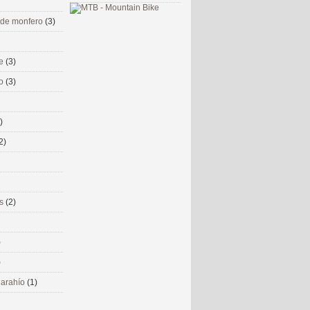
 de monfero
(3)
me
(3)
co
(3)
)
2)
ms
(2)
)
)
 narahío
(1)