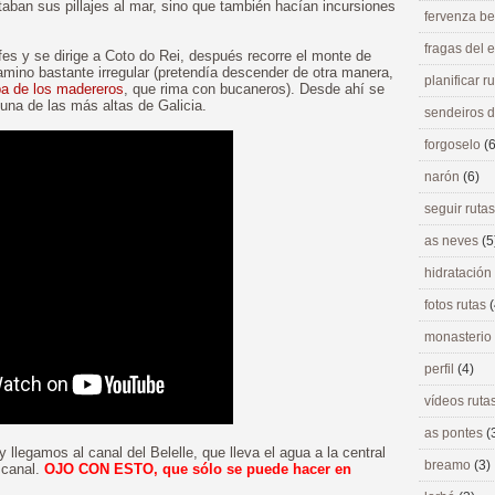
aban sus pillajes al mar, sino que también hacían incursiones
fervenza be
fragas del
s y se dirige a Coto do Rei, después recorre el monte de
mino bastante irregular (pretendía descender de otra manera,
planificar r
pa de los madereros
, que rima con bucaneros). Desde ahí se
 una de las más altas de Galicia.
sendeiros 
forgoselo
(6
narón
(6)
seguir ruta
as neves
(5
hidratación
fotos rutas
(
monasterio
perfil
(4)
vídeos ruta
as pontes
(
llegamos al canal del Belelle, que lleva el agua a la central
breamo
(3)
 canal.
OJO CON ESTO, que sólo se puede hacer en