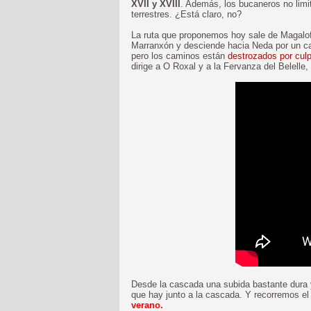
XVII y XVIII
. Además, los bucaneros no limit
terrestres. ¿Está claro, no?
La ruta que proponemos hoy sale de Magalofe
Marranxón y desciende hacia Neda por un ca
pero los caminos están
destrozados por cul
dirige a O Roxal y a la Fervanza del Belelle,
Desde la cascada una subida bastante dura y 
que hay junto a la cascada. Y recorremos el
verano.