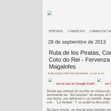
PORTADA
CAMISETAS
CAMINO DE S
28 de septiembre de 2013
Ruta de los Piratas, Co
Coto do Rei - Fervenza d
Magalofes
PUBLICADO POR
OSCAR FAFIAN
A LAS 11:10
ver la ruta en Google Earth
ver 
Desde que internet (lo escribo en minúscula
terminando las "discusiones" de amigos en 
una fecha, una definición o un nombre, lleg
con... "La Verdad". Y se acabó la discusión
No hace mucho, en una de esas tertulias po