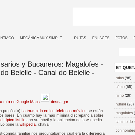
ANTIAGO
MECÁNICA MUY SIMPLE
RUTAS
ENLACES
FOTOS
rsarios y Bucaneros: Magalofes -
ETIQUET
o Belelle - Canal do Belelle -
rutas
(98)
cómo
(65)
miño
(29)
la ruta en Google Maps
descargar
humor
(26)
 a propósito)
ha irrumpido en los teléfonos móviles
se están
magalofes
los bares. En cuanto hay la más mínima discrepancia sobre
a
el típico listillo
con su móvil y la aplicación de la wikipedia
camino de 
. Lo pone la
wikipedia
, chaval.
con nombre
st-comida familiar nos preguntábamos cuál era la
diferencia