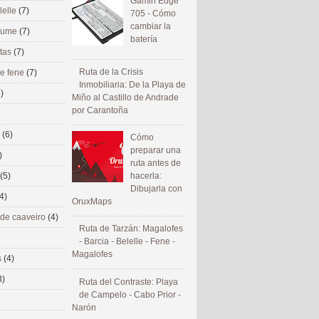
Gamin Edge
lelle
(7)
705 - Cómo
cambiar la
 eume
(7)
batería
utas
(7)
Ruta de la Crisis
de fene
(7)
Inmobiliaria: De la Playa de
)
Miño al Castillo de Andrade
por Carantoña
s
(6)
Cómo
preparar una
)
ruta antes de
(5)
hacerla:
Dibujarla con
4)
OruxMaps
 de caaveiro
(4)
Ruta de Tarzán: Magalofes
- Barcia - Belelle - Fene -
Magalofes
s
(4)
3)
Ruta del Contraste: Playa
de Campelo - Cabo Prior -
Narón