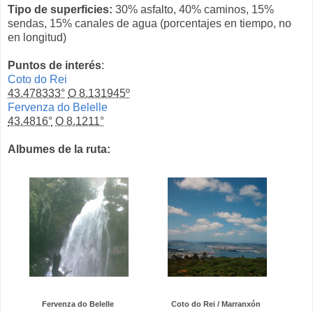
Tipo de superficies:
30% asfalto, 40% caminos, 15%
sendas, 15% canales de agua (porcentajes en tiempo, no
en longitud)
Puntos de interés
:
Coto do Rei
43.478333°
O 8.131945º
Fervenza do Belelle
43.4816°
O 8.1211°
Albumes de la ruta:
Fervenza do Belelle
Coto do Rei / Marranxón