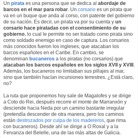
Un
pirata
es una persona que se dedica al
abordaje de
barcos en el mar para robar
. Un
corsario
es un pirata que
va en un buque que anda al corso, con patente del gobierno
de su nación. Es decir, un pirata va por su cuenta y
un
corsario hace piratadas con el consentimiento de su
gobierno
, lo cual le permite no ser tratado como pirata sino
como soldado enemigo en caso de captura. Los corsarios
más conocidos fueron los ingleses, que atacaban los
barcos españoles en el Caribe. En cambio, se
denominan
bucaneros
a los piratas (no corsarios) que
atacaban los barcos españoles en los siglos XVII y XVIII
.
Además, los bucaneros no limitaban sus pillajes al mar,
sino que también hacían incursiones terrestres. ¿Está claro,
no?
La ruta que proponemos hoy sale de Magalofes y se dirige
a Coto do Rei, después recorre el monte de Marranxón y
desciende hacia Neda por un camino bastante irregular
(pretendía descender de otra manera, pero los caminos
están
destrozados por culpa de los madereros
, que rima
con bucaneros). Desde ahí se dirige a O Roxal y a la
Fervanza del Belelle, una de las más altas de Galicia.