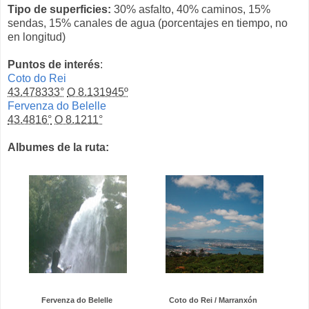
Tipo de superficies:
30% asfalto, 40% caminos, 15%
sendas, 15% canales de agua (porcentajes en tiempo, no
en longitud)
Puntos de interés
:
Coto do Rei
43.478333°
O 8.131945º
Fervenza do Belelle
43.4816°
O 8.1211°
Albumes de la ruta:
Fervenza do Belelle
Coto do Rei / Marranxón