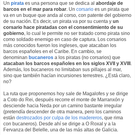
Un
pirata
es una persona que se dedica al
abordaje de
barcos en el mar para robar
. Un
corsario
es un pirata que
va en un buque que anda al corso, con patente del gobierno
de su nación. Es decir, un pirata va por su cuenta y
un
corsario hace piratadas con el consentimiento de su
gobierno
, lo cual le permite no ser tratado como pirata sino
como soldado enemigo en caso de captura. Los corsarios
más conocidos fueron los ingleses, que atacaban los
barcos españoles en el Caribe. En cambio, se
denominan
bucaneros
a los piratas (no corsarios) que
atacaban los barcos españoles en los siglos XVII y XVIII
.
Además, los bucaneros no limitaban sus pillajes al mar,
sino que también hacían incursiones terrestres. ¿Está claro,
no?
La ruta que proponemos hoy sale de Magalofes y se dirige
a Coto do Rei, después recorre el monte de Marranxón y
desciende hacia Neda por un camino bastante irregular
(pretendía descender de otra manera, pero los caminos
están
destrozados por culpa de los madereros
, que rima
con bucaneros). Desde ahí se dirige a O Roxal y a la
Fervanza del Belelle, una de las más altas de Galicia.