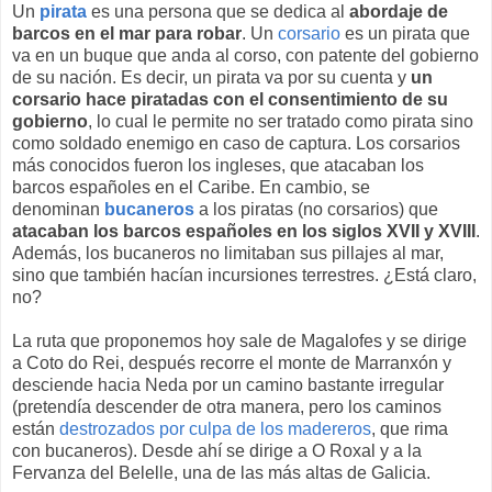
Un
pirata
es una persona que se dedica al
abordaje de
barcos en el mar para robar
. Un
corsario
es un pirata que
va en un buque que anda al corso, con patente del gobierno
de su nación. Es decir, un pirata va por su cuenta y
un
corsario hace piratadas con el consentimiento de su
gobierno
, lo cual le permite no ser tratado como pirata sino
como soldado enemigo en caso de captura. Los corsarios
más conocidos fueron los ingleses, que atacaban los
barcos españoles en el Caribe. En cambio, se
denominan
bucaneros
a los piratas (no corsarios) que
atacaban los barcos españoles en los siglos XVII y XVIII
.
Además, los bucaneros no limitaban sus pillajes al mar,
sino que también hacían incursiones terrestres. ¿Está claro,
no?
La ruta que proponemos hoy sale de Magalofes y se dirige
a Coto do Rei, después recorre el monte de Marranxón y
desciende hacia Neda por un camino bastante irregular
(pretendía descender de otra manera, pero los caminos
están
destrozados por culpa de los madereros
, que rima
con bucaneros). Desde ahí se dirige a O Roxal y a la
Fervanza del Belelle, una de las más altas de Galicia.