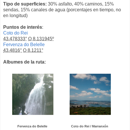
Tipo de superficies:
30% asfalto, 40% caminos, 15%
sendas, 15% canales de agua (porcentajes en tiempo, no
en longitud)
Puntos de interés
:
Coto do Rei
43.478333°
O 8.131945º
Fervenza do Belelle
43.4816°
O 8.1211°
Albumes de la ruta:
Fervenza do Belelle
Coto do Rei / Marranxón