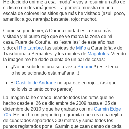
He decidido unirme a esa "moda" y voy a resumir un año de
ciclismo en dos imágenes. La primera muestra en una
escala de colores los sitios que más he visitado (azul: poco,
amarillo: algo, naranja: bastante, rojo: mucho).
Como se puede ver, A Coruña ciudad es la zona más
visitada y el punto rojo que se ve marca la zona de mi
casa. Fuera de Coruña, las "estrellas" de este año han
sido: el
Río Lambre
, las subidas de
Miño
a Carantoña y de
Trasdoroña a Bemantes, y los montes de
Magalofes
. Viendo
la imagen me he dado cuenta de un par de cosas:
¡¡No he subido ni una sola vez a
Breamo
!! (este tema
lo he solucionado esta mañana...)
El
Castillo de Andrade
no aparece en rojo... (así que
no lo visito tanto como parece)
La imagen la he creado usando todos las rutas que he
hecho desde el 26 de diciembre de 2009 hasta el 25 de
diciembre de 2010 y que he grabado con mi
Garmin Edge
705
. He hecho un pequeño programita que crea una rejilla
de cuadrados separados 300 metros y suma todos los
puntos registrados por el Garmin que caen dentro de cada