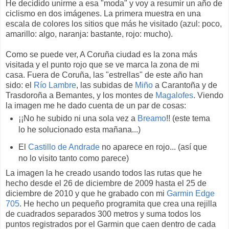
He decidido unirme a esa "moda" y voy a resumir un año de
ciclismo en dos imágenes. La primera muestra en una
escala de colores los sitios que más he visitado (azul: poco,
amarillo: algo, naranja: bastante, rojo: mucho).
Como se puede ver, A Coruña ciudad es la zona más
visitada y el punto rojo que se ve marca la zona de mi
casa. Fuera de Coruña, las "estrellas" de este año han
sido: el
Río Lambre
, las subidas de
Miño
a Carantoña y de
Trasdoroña a Bemantes, y los montes de
Magalofes
. Viendo
la imagen me he dado cuenta de un par de cosas:
¡¡No he subido ni una sola vez a
Breamo
!! (este tema
lo he solucionado esta mañana...)
El
Castillo de Andrade
no aparece en rojo... (así que
no lo visito tanto como parece)
La imagen la he creado usando todos las rutas que he
hecho desde el 26 de diciembre de 2009 hasta el 25 de
diciembre de 2010 y que he grabado con mi
Garmin Edge
705
. He hecho un pequeño programita que crea una rejilla
de cuadrados separados 300 metros y suma todos los
puntos registrados por el Garmin que caen dentro de cada