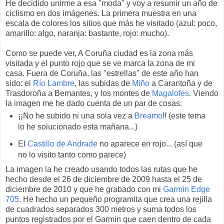
He decidido unirme a esa "moda" y voy a resumir un año de
ciclismo en dos imágenes. La primera muestra en una
escala de colores los sitios que más he visitado (azul: poco,
amarillo: algo, naranja: bastante, rojo: mucho).
Como se puede ver, A Coruña ciudad es la zona más
visitada y el punto rojo que se ve marca la zona de mi
casa. Fuera de Coruña, las "estrellas" de este año han
sido: el
Río Lambre
, las subidas de
Miño
a Carantoña y de
Trasdoroña a Bemantes, y los montes de
Magalofes
. Viendo
la imagen me he dado cuenta de un par de cosas:
¡¡No he subido ni una sola vez a
Breamo
!! (este tema
lo he solucionado esta mañana...)
El
Castillo de Andrade
no aparece en rojo... (así que
no lo visito tanto como parece)
La imagen la he creado usando todos las rutas que he
hecho desde el 26 de diciembre de 2009 hasta el 25 de
diciembre de 2010 y que he grabado con mi
Garmin Edge
705
. He hecho un pequeño programita que crea una rejilla
de cuadrados separados 300 metros y suma todos los
puntos registrados por el Garmin que caen dentro de cada