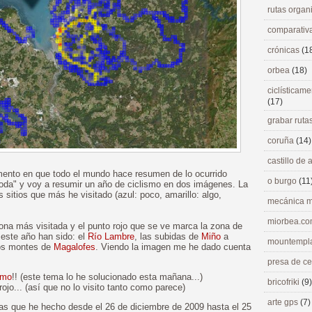
rutas orga
comparativ
crónicas
(1
orbea
(18)
ciclísticame
(17)
grabar ruta
coruña
(14)
castillo de
mento en que todo el mundo hace resumen de lo ocurrido
o burgo
(11
moda" y voy a resumir un año de ciclismo en dos imágenes. La
 sitios que más he visitado (azul: poco, amarillo: algo,
mecánica m
miorbea.c
na más visitada y el punto rojo que se ve marca la zona de
 este año han sido: el
Río Lambre
, las subidas de
Miño
a
mountempl
los montes de
Magalofes
. Viendo la imagen me he dado cuenta
presa de c
amo
!! (este tema lo he solucionado esta mañana...)
bricofriki
(9)
ojo... (así que no lo visito tanto como parece)
arte gps
(7)
as que he hecho desde el 26 de diciembre de 2009 hasta el 25