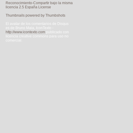
Reconocimiento-Compartir bajo la misma
licencia 2.5 España License
.
Thumbnails powered by Thumbshots
El avatar de los comentarios de Disqus
es de Bruno Maia, IconTexto -
http://www.icontexto.com
publicado con
licencia creative commons para uso no
s
comercial.