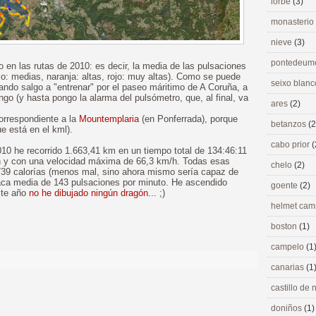
lorbé
(3)
monasterio
nieve
(3)
pontedeu
 en las rutas de 2010: es decir, la media de las pulsaciones
lo: medias, naranja: altas, rojo: muy altas). Como se puede
seixo blan
ndo salgo a "entrenar" por el paseo máritimo de A Coruña, a
o (y hasta pongo la alarma del pulsómetro, que, al final, va
ares
(2)
orrespondiente a la
Mountemplaria
(en Ponferrada), porque
betanzos
(2
e está en el kml).
cabo prior
(
 2010 he recorrido 1.663,41 km en un tiempo total de 134:46:11
/h y con una velocidad máxima de 66,3 km/h. Todas esas
chelo
(2)
739 calorías (menos mal, sino ahora mismo sería capaz de
díaca media de 143 pulsaciones por minuto. He ascendido
goente
(2)
ste año
no he dibujado ningún dragón...
;)
helmet ca
boston
(1)
campelo
(1
canarias
(1
castillo de
doniños
(1)