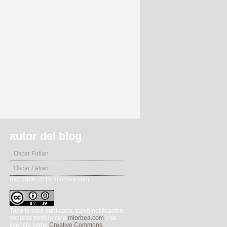
autor del blog
Oscar Fafian
Oscar Fafian
(cc) 2008-2015 miorbea.com
Todo lo aquí publicado, salvo notificación
expresa pertenece a
miorbea.com
y se
licencia como
Creative Commons