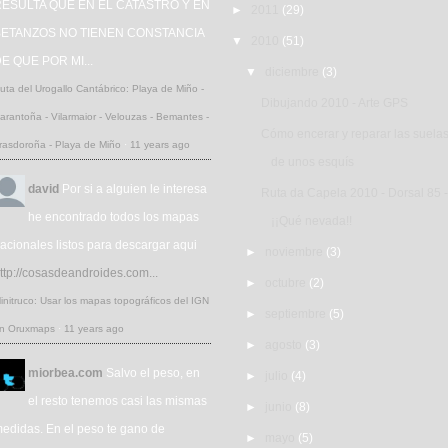
ESULTA QUE EN EL CATASTRO Y EN
►
2011
(29)
BETANZOS NO TIENEN CONSTANCIA
▼
2010
(51)
E QUE POR MI...
▼
diciembre
(3)
uta del Urogallo Cantábrico: Playa de Miño -
Dibujando 2010 - Arte GPS
arantoña - Vilarmaior - Velouzas - Bemantes -
Cómo encerar y reparar las suela
rasdoroña - Playa de Miño
·
11 years ago
de unos esquís
david
Por si a alguien le interesa
Ruta da Capela 2010 - Dorsal 85 -
he encontrado todos los mapas
¡¡Qué nevada!!
acionales listos para descargar aqui
►
noviembre
(3)
ttp://cosasdeandroides.com...
►
octubre
(2)
initruco: Usar los mapas topográficos del IGN
►
septiembre
(5)
n Oruxmaps
·
11 years ago
►
agosto
(3)
miorbea.com
Salvo el peso, en
►
julio
(4)
el resto tenemos casi las mismas
►
junio
(8)
edidas. En el peso te gano de
►
mayo
(5)