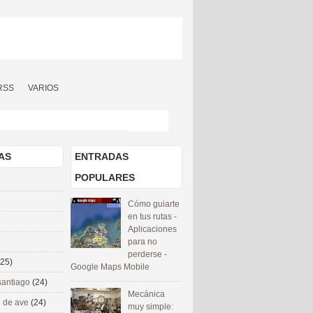
RSS
VARIOS
AS
ENTRADAS
POPULARES
Cómo guiarte
en tus rutas -
Aplicaciones
para no
perderse -
(25)
Google Maps Mobile
santiago
(24)
Mecánica
 de ave
(24)
muy simple: