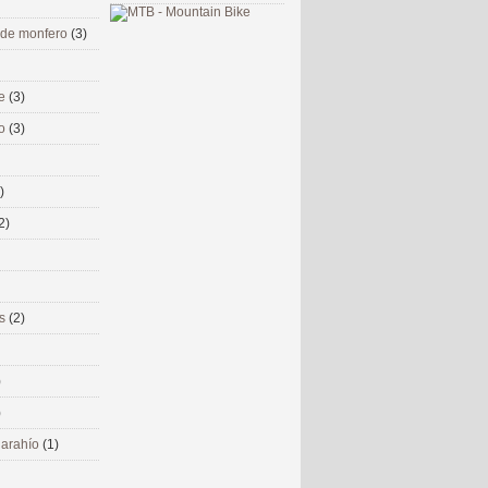
 de monfero
(3)
me
(3)
co
(3)
)
2)
ms
(2)
)
)
 narahío
(1)