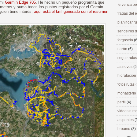
 mi
Garmin Edge 705
. He hecho un pequeño programita que
fervenza be
 metros y suma todos los puntos registrados por el Garmin
uien tiene interés,
aquí está el kml generado con el resumen
fragas del
planificar r
sendeiros 
forgoselo
(6
narón
(6)
seguir ruta
as neves
(5
hidratación
fotos rutas
(
monasterio
perfil
(4)
vídeos ruta
as pontes
(
breamo
(3)