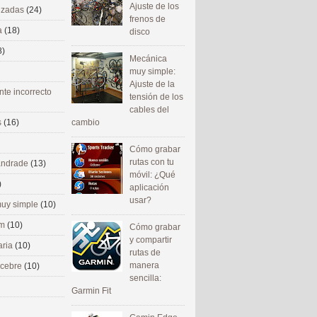
Ajuste de los
nizadas
(24)
frenos de
a
(18)
disco
8)
Mecánica
muy simple:
Ajuste de la
nte incorrecto
tensión de los
cables del
cambio
s
(16)
Cómo grabar
rutas con tu
 andrade
(13)
móvil: ¿Qué
)
aplicación
usar?
uy simple
(10)
om
(10)
Cómo grabar
y compartir
aria
(10)
rutas de
manera
ecebre
(10)
sencilla:
Garmin Fit