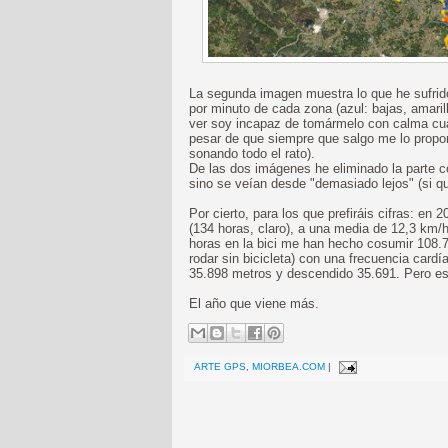
La segunda imagen muestra lo que he sufrido
por minuto de cada zona (azul: bajas, amaril
ver soy incapaz de tomármelo con calma cua
pesar de que siempre que salgo me lo propong
sonando todo el rato).
De las dos imágenes he eliminado la parte c
sino se veían desde "demasiado lejos" (si qu
Por cierto, para los que prefiráis cifras: en
(134 horas, claro), a una media de 12,3 km
horas en la bici me han hecho cosumir 108.
rodar sin bicicleta) con una frecuencia car
35.898 metros y descendido 35.691. Pero e
El año que viene más.
ARTE GPS
,
MIORBEA.COM
|