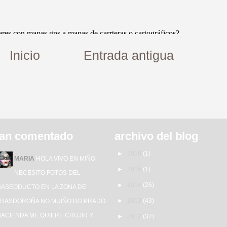
Inicio
Entrada antigua
an comentado
archivo del blog
►
2016
(1)
MARIA
HOLA VIVO EN MIÑO
►
2015
(1)
NECESITO FOTOS DEL
►
2014
(26)
GASEODUCTO EN LA ZONA DE
►
2013
(43)
TRASDOROÑA NO MUIÑO DO PRADO.
HACIENDA ME QUIERE CRUJIR Y
►
2012
(37)