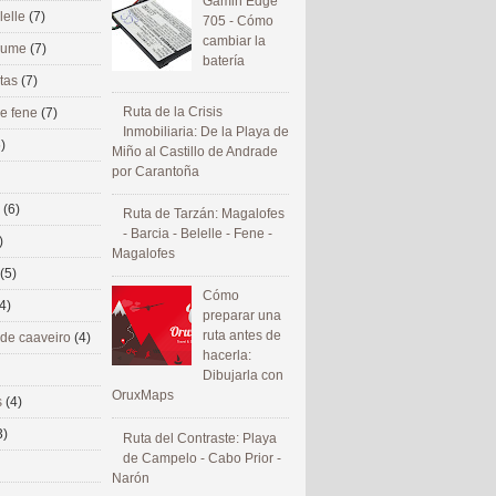
Gamin Edge
lelle
(7)
705 - Cómo
cambiar la
 eume
(7)
batería
utas
(7)
Ruta de la Crisis
de fene
(7)
Inmobiliaria: De la Playa de
)
Miño al Castillo de Andrade
por Carantoña
s
(6)
Ruta de Tarzán: Magalofes
- Barcia - Belelle - Fene -
)
Magalofes
(5)
Cómo
4)
preparar una
ruta antes de
 de caaveiro
(4)
hacerla:
Dibujarla con
OruxMaps
s
(4)
3)
Ruta del Contraste: Playa
de Campelo - Cabo Prior -
Narón