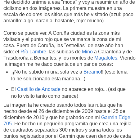
He decidido unirme a esa "moda" y voy a resumir un año de
ciclismo en dos imágenes. La primera muestra en una
escala de colores los sitios que más he visitado (azul: poco,
amarillo: algo, naranja: bastante, rojo: mucho).
Como se puede ver, A Coruña ciudad es la zona más
visitada y el punto rojo que se ve marca la zona de mi
casa. Fuera de Coruña, las "estrellas" de este año han
sido: el
Río Lambre
, las subidas de
Miño
a Carantoña y de
Trasdoroña a Bemantes, y los montes de
Magalofes
. Viendo
la imagen me he dado cuenta de un par de cosas:
¡¡No he subido ni una sola vez a
Breamo
!! (este tema
lo he solucionado esta mañana...)
El
Castillo de Andrade
no aparece en rojo... (así que
no lo visito tanto como parece)
La imagen la he creado usando todos las rutas que he
hecho desde el 26 de diciembre de 2009 hasta el 25 de
diciembre de 2010 y que he grabado con mi
Garmin Edge
705
. He hecho un pequeño programita que crea una rejilla
de cuadrados separados 300 metros y suma todos los
puntos registrados por el Garmin que caen dentro de cada